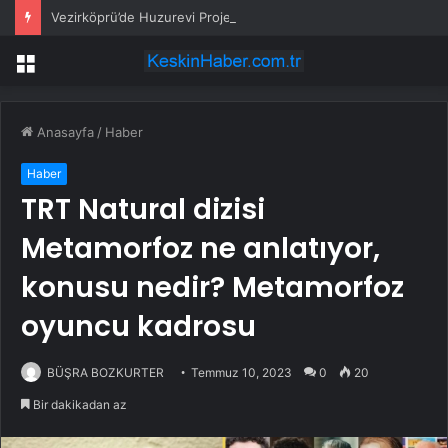
Vezirköprü’de Huzurevi Projesine 192 Milyon TL Destek
Menü
Anasayfa
/
Haber
Haber
TRT Natural dizisi
Metamorfoz ne anlatıyor,
konusu nedir? Metamorfoz
oyuncu kadrosu
BÜŞRA BOZKURTER
Temmuz 10, 2023
0
20
Bir dakikadan az