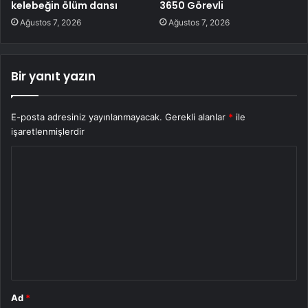
kelebeğin ölüm dansı
3650 Görevli
Ağustos 7, 2026
Ağustos 7, 2026
Bir yanıt yazın
E-posta adresiniz yayınlanmayacak.
Gerekli alanlar
*
ile
işaretlenmişlerdir
Y
o
r
u
m
*
Ad
*