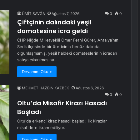
ÜMİT SAVĞA
Ağustos 7, 2026
0
0
Çiftçinin dalındaki yeşil
domatesine icra geldi
CHP Niğde Milletvekili Ömer Fethi Gürer, Antalya’nın
Serik ilçesinde bir üreticinin henüz dalında
olgunlaşmamış, yeşil haldeki domateslerinin icradan
satışa çıkarılmasına…
Devamını Oku »
MEHMET HAZBİN KAZBEK
Ağustos 6, 2026
0
0
Oltu’da Misafir Kirazı Hasadı
Başladı
Oltu'da erkenci kiraz hasadı başladı; ilk kirazlar
misafirlere ikram ediliyor.
Devamını Oku »