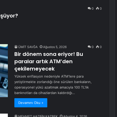
0
0
üşüyor?
ÜMİT SAVĞA
Ağustos 5, 2026
0
0
Bir dönem sona eriyor! Bu
paralar artık ATM’den
çekilemeyecek
Yüksek enflasyon nedeniyle ATM'lere para
yetiştirmekte zorlandığı öne sürülen bankaların,
operasyonel yükü azaltmak amacıyla 100 TL'lik
banknotları da cihazlardan kaldırdığı…
Devamını Oku »
MEHMET HAZBİN KAZBEK
Ağustos 4, 2026