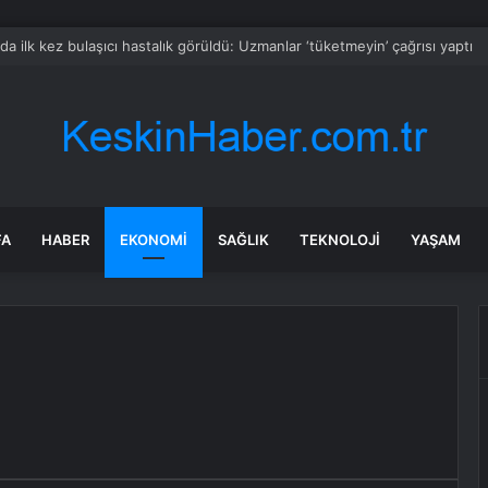
 dalındaki yeşil domatesine icra geldi
FA
HABER
EKONOMI
SAĞLIK
TEKNOLOJI
YAŞAM