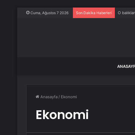
Çiftçinin
Cuma, Ağustos 7 2026
Son Dakika Haberleri
ANASAY
Anasayfa
/
Ekonomi
Ekonomi