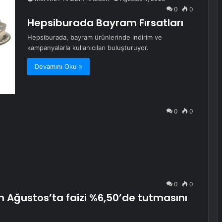
0
0
Hepsiburada Bayram Fırsatları
Hepsiburada, bayram ürünlerinde indirim ve
kampanyalarla kullanıcıları buluşturuyor.
Devamını Oku »
0
0
0
0
 Ağustos’ta faizi %6,50’de tutmasını