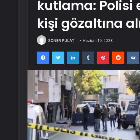
kutlama: Polisi
kişi gözaltına al
SONER PULAT
Haziran 19, 2023
Facebook
Twitter
LinkedIn
Tumblr
Pinterest
Reddit