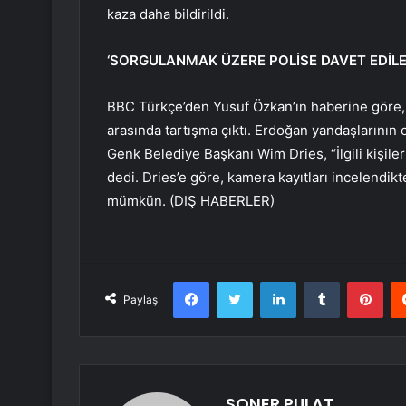
kaza daha bildirildi.
‘SORGULANMAK ÜZERE POLİSE DAVET EDİLE
BBC Türkçe’den Yusuf Özkan’ın haberine göre, G
arasında tartışma çıktı. Erdoğan yandaşlarının o
Genk Belediye Başkanı Wim Dries, “İlgili kişil
dedi. Dries’e göre, kamera kayıtları incelendik
mümkün. (DIŞ HABERLER)
Facebook
Twitter
LinkedIn
Tumblr
Pint
Paylaş
SONER PULAT