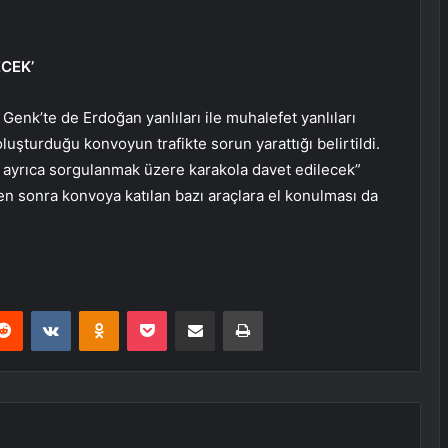
CEK’
enk’te de Erdoğan yanlıları ile muhalefet yanlıları
luşturduğu konvoyun trafikte sorun yarattığı belirtildi.
er ayrıca sorgulanmak üzere karakola davet edilecek”
ten sonra konvoya katılan bazı araçlara el konulması da
erest
Reddit
VKontakte
Odnoklassniki
Pocket
E-Posta ile paylaş
Yazdır