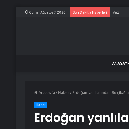
Vezirköp
Cuma, Ağustos 7 2026
Son Dakika Haberleri
ANASAY
Anasayfa
/
Haber
/
Erdoğan yanlılarından Belçika’da 
Haber
Erdoğan yanlıla