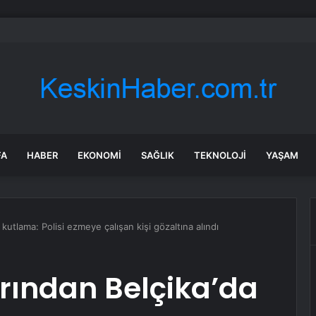
rü’de Huzurevi Projesine 192 Milyon TL Destek
FA
HABER
EKONOMI
SAĞLIK
TEKNOLOJI
YAŞAM
kutlama: Polisi ezmeye çalışan kişi gözaltına alındı
rından Belçika’da