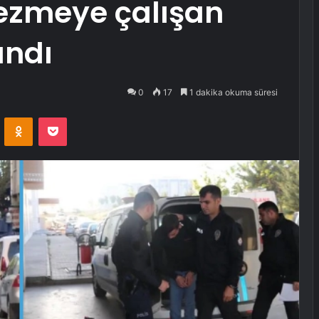
 ezmeye çalışan
ındı
0
17
1 dakika okuma süresi
VKontakte
Odnoklassniki
Pocket