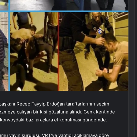
aşkanı Recep Tayyip Erdoğan taraftarlarının seçim
 ezmeye çalışan bir kişi gözaltına alındı. Genk kentinde
an konvoydaki bazı araçlara el konulması gündemde.
kamu yayın kuruluşu VRT’ye yaptığı açıklamaya göre