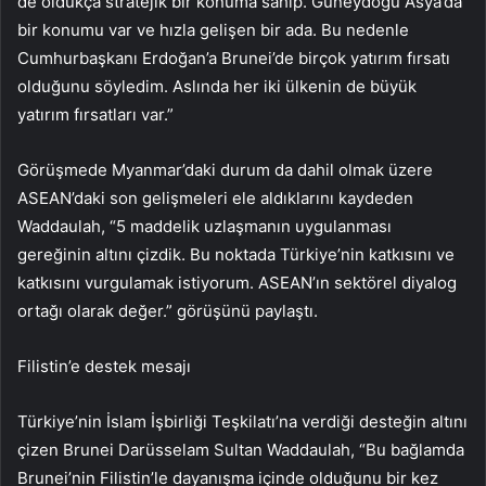
de oldukça stratejik bir konuma sahip. Güneydoğu Asya’da
bir konumu var ve hızla gelişen bir ada. Bu nedenle
Cumhurbaşkanı Erdoğan’a Brunei’de birçok yatırım fırsatı
olduğunu söyledim. Aslında her iki ülkenin de büyük
yatırım fırsatları var.”
Görüşmede Myanmar’daki durum da dahil olmak üzere
ASEAN’daki son gelişmeleri ele aldıklarını kaydeden
Waddaulah, “5 maddelik uzlaşmanın uygulanması
gereğinin altını çizdik. Bu noktada Türkiye’nin katkısını ve
katkısını vurgulamak istiyorum. ASEAN’ın sektörel diyalog
ortağı olarak değer.” görüşünü paylaştı.
Filistin’e destek mesajı
Türkiye’nin İslam İşbirliği Teşkilatı’na verdiği desteğin altını
çizen Brunei Darüsselam Sultan Waddaulah, “Bu bağlamda
Brunei’nin Filistin’le dayanışma içinde olduğunu bir kez