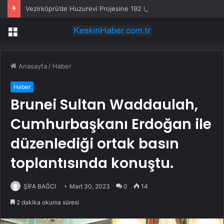
Vezirköprü’de Huzurevi Projesine 192 Milyon TL Destek
Menü
Anasayfa
/
Haber
Haber
Brunei Sultan Waddaulah,
Cumhurbaşkanı Erdoğan ile
düzenlediği ortak basın
toplantısında konuştu.
ŞİFA BAĞCI
Mart 30, 2023
0
14
2 dakika okuma süresi