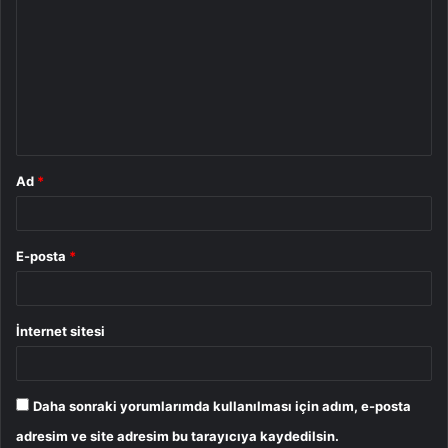
o
r
u
m
*
Ad
*
E-posta
*
İnternet sitesi
Daha sonraki yorumlarımda kullanılması için adım, e-posta
adresim ve site adresim bu tarayıcıya kaydedilsin.