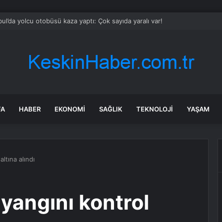
Dünya Kupası’nda Rekorlar, İstatistikler ve Sürprizler
FA
HABER
EKONOMI
SAĞLIK
TEKNOLOJI
YAŞAM
ltına alındı
yangını kontrol