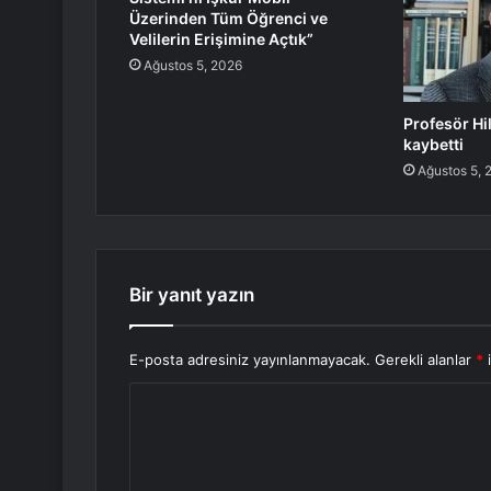
Üzerinden Tüm Öğrenci ve
Velilerin Erişimine Açtık”
Ağustos 5, 2026
Profesör Hi
kaybetti
Ağustos 5, 
Bir yanıt yazın
E-posta adresiniz yayınlanmayacak.
Gerekli alanlar
*
i
Y
o
r