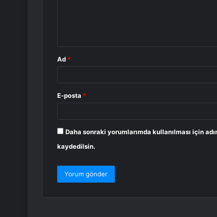
u
m
*
Ad
*
E-posta
*
Daha sonraki yorumlarımda kullanılması için adı
kaydedilsin.