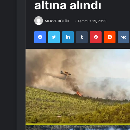
altına alındı
MERVE BÖLÜK
Temmuz 19, 2023
Facebook
Twitter
LinkedIn
Tumblr
Pinterest
Reddit