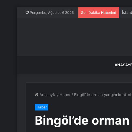
2026 
Perşembe, Ağustos 6 2026
Son Dakika Haberleri
ANASAY
Anasayfa
/
Haber
/
Bingöl’de orman yangını kontrol a
Haber
Bingöl’de orman 