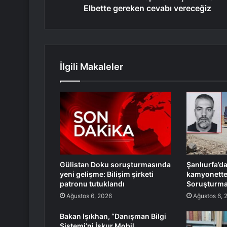
Elbette gereken cevabı vereceğiz
İlgili Makaleler
Gülistan Doku soruşturmasında
Şanlıurfa’d
yeni gelişme: Bilişim şirketi
kamyonette
patronu tutuklandı
Soruşturma 
Ağustos 6, 2026
Ağustos 6, 
Bakan Işıkhan, “Danışman Bilgi
Sistemi’ni İşkur Mobil