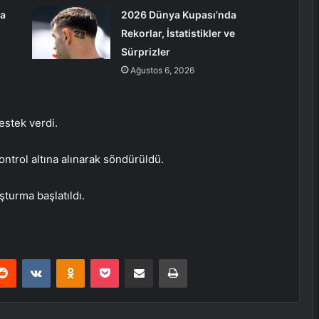
za
2026 Dünya Kupası’nda
Rekorlar, İstatistikler ve
Sürprizler
Ağustos 6, 2026
estek verdi.
ontrol altına alınarak söndürüldü.
şturma başlatıldı.
erest
Reddit
VKontakte
Odnoklassniki
Pocket
E-Posta ile paylaş
Yazdır