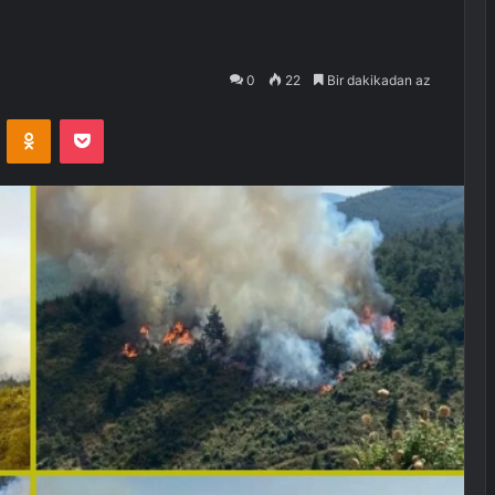
0
22
Bir dakikadan az
VKontakte
Odnoklassniki
Pocket