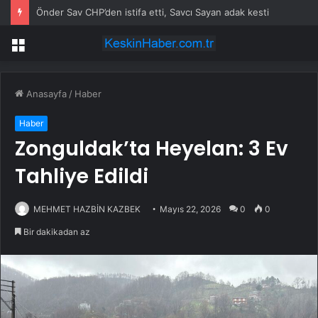
Önder Sav CHP’den istifa etti, Savcı Sayan adak kesti
Menü
Anasayfa
/
Haber
Haber
Zonguldak’ta Heyelan: 3 Ev
Tahliye Edildi
MEHMET HAZBİN KAZBEK
Mayıs 22, 2026
0
0
Bir dakikadan az