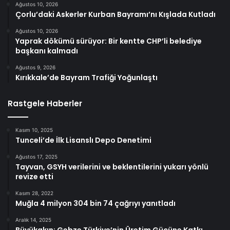
Ağustos 10, 2026
Çorlu’daki Askerler Kurban Bayramı’nı Kışlada Kutladı
Ağustos 10, 2026
Yaprak dökümü sürüyor: Bir kentte CHP’li belediye
başkanı kalmadı
Ağustos 9, 2026
Kırıkkale’de Bayram Trafiği Yoğunlaştı
Rastgele Haberler
Kasım 10, 2025
Tunceli’de İlk Lisanslı Depo Denetimi
Ağustos 17, 2025
Tayvan, GSYH verilerini ve beklentilerini yukarı yönlü
revize etti
Kasım 28, 2022
Muğla 4 milyon 304 bin 74 çağrıyı yanıtladı
Aralık 14, 2025
Büyükakın: Gebze Türkiye’nin Üretim Gücüne Katkı