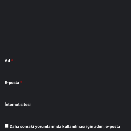
Y
o
r
u
m
*
Ad
*
E-posta
*
İnternet sitesi
Daha sonraki yorumlarımda kullanılması için adım, e-posta