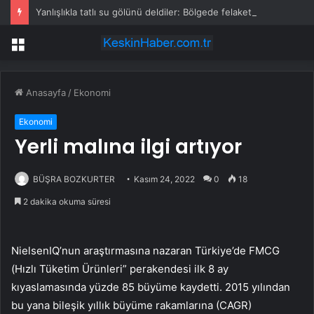
Yanlışlıkla tatlı su gölünü deldiler: Bölgede felakete yol açtı
Menü
Anasayfa
/
Ekonomi
Ekonomi
Yerli malına ilgi artıyor
BÜŞRA BOZKURTER
Kasım 24, 2022
0
18
2 dakika okuma süresi
NielsenIQ’nun araştırmasına nazaran Türkiye’de FMCG
(Hızlı Tüketim Ürünleri” perakendesi ilk 8 ay
kıyaslamasında yüzde 85 büyüme kaydetti. 2015 yılından
bu yana bileşik yıllık büyüme rakamlarına (CAGR)