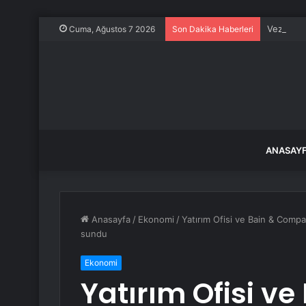
Vezirköp
Cuma, Ağustos 7 2026
Son Dakika Haberleri
ANASAY
Anasayfa
/
Ekonomi
/
Yatırım Ofisi ve Bain & Compan
sundu
Ekonomi
Yatırım Ofisi v