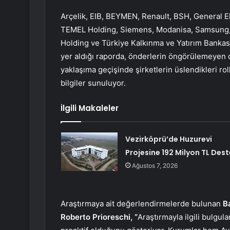
Arçelik, EIB, BEYMEN, Renault, BSH, General E
TEMEL Holding, Siemens, Modanisa, Samsung, Kor
Holding ve Türkiye Kalkınma ve Yatırım Bankası’
yer aldığı raporda, önderlerin öngörülemeyen d
yaklaşıma geçişinde şirketlerin üslendikleri ro
bilgiler sunuluyor.
İlgili Makaleler
Vezirköprü’de Huzurevi
Projesine 192 Milyon TL Dest
Ağustos 7, 2026
Araştırmaya ait değerlendirmelerde bulunan
B
Roberto Prioreschi, “
Araştırmayla ilgili bulgu