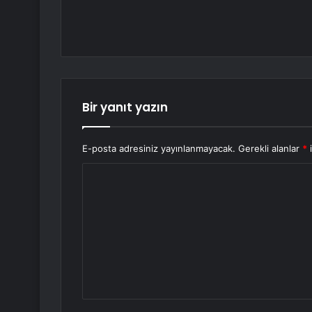
Bir yanıt yazın
E-posta adresiniz yayınlanmayacak.
Gerekli alanlar
*
i
Y
o
r
u
m
*