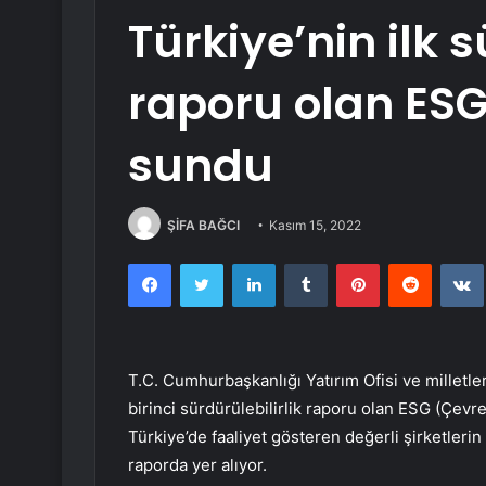
Türkiye’nin ilk s
raporu olan ESG
sundu
ŞİFA BAĞCI
Kasım 15, 2022
Facebook
Twitter
LinkedIn
Tumblr
Pinterest
Reddit
T.C. Cumhurbaşkanlığı Yatırım Ofisi ve milletle
birinci sürdürülebilirlik raporu olan ESG (Çevr
Türkiye’de faaliyet gösteren değerli şirketlerin
raporda yer alıyor.