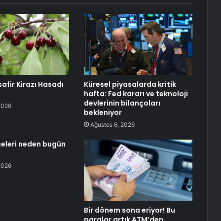
afir Kirazı Hasadı
Küresel piyasalarda kritik
hafta: Fed kararı ve teknoloji
devlerinin bilançoları
2026
bekleniyor
Ağustos 6, 2026
sseleri neden bugün
2026
Bir dönem sona eriyor! Bu
paralar artık ATM’den