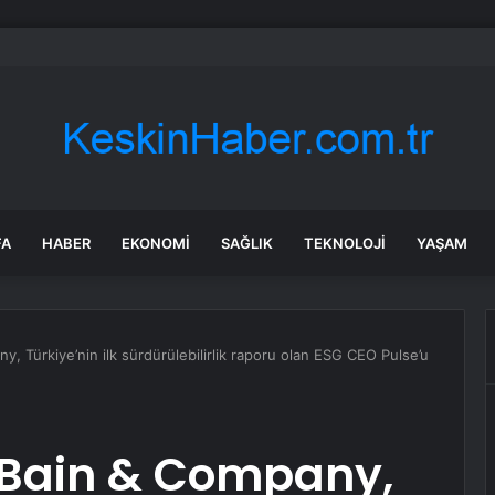
rü’de Huzurevi Projesine 192 Milyon TL Destek
FA
HABER
EKONOMI
SAĞLIK
TEKNOLOJI
YAŞAM
y, Türkiye’nin ilk sürdürülebilirlik raporu olan ESG CEO Pulse’u
e Bain & Company,