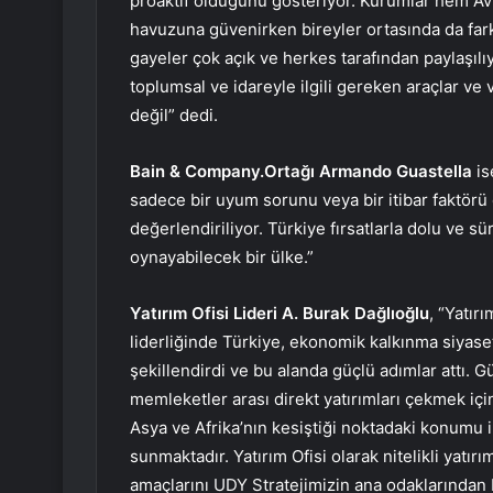
proaktif olduğunu gösteriyor. Kurumlar hem A
havuzuna güvenirken bireyler ortasında da fark
gayeler çok açık ve herkes tarafından paylaşılı
toplumsal ve idareyle ilgili gereken araçlar ve 
değil” dedi.
Bain & Company.Ortağı Armando Guastella
is
sadece bir uyum sorunu veya bir itibar faktörü o
değerlendiriliyor. Türkiye fırsatlarla dolu ve sü
oynayabilecek bir ülke.”
Yatırım Ofisi Lideri A. Burak Dağlıoğlu
, “Yatır
liderliğinde Türkiye, ekonomik kalkınma siyaset
şekillendirdi ve bu alanda güçlü adımlar attı. Güç
memleketler arası direkt yatırımları çekmek içi
Asya ve Afrika’nın kesiştiği noktadaki konumu i
sunmaktadır. Yatırım Ofisi olarak nitelikli yatır
amaçlarını UDY Stratejimizin ana odaklarından bi