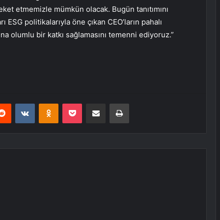
areket etmemizle mümkün olacak. Bugün tanıtımını
rı ESG politikalarıyla öne çıkan CEO’ların pahalı
sına olumlu bir katkı sağlamasını temenni ediyoruz.”
erest
Reddit
VKontakte
Odnoklassniki
Pocket
E-Posta ile paylaş
Yazdır