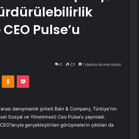
ürdürülebilirlik
 CEO Pulse’u
0
23
1 dakika okuma süresi
VKontakte
Odnoklassniki
Pocket
rarası danışmanlık şirketi Bain & Company, Türkiye’nin
esel Sosyal ve Yönetimsel) Ceo Pulse’u yayınladı.
 CEO’larıyla gerçekleştirilen görüşmelerin çıktıları da