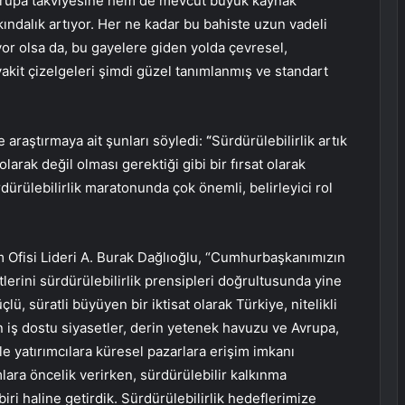
vrupa takviyesine hem de mevcut büyük kaynak
ındalık artıyor. Her ne kadar bu bahiste uzun vadeli
yor olsa da, bu gayelere giden yolda çevresel,
vakit çizelgeleri şimdi güzel tanımlanmış ve standart
e araştırmaya ait şunları söyledi:
“
Sürdürülebilirlik artık
larak değil olması gerektiği gibi bir fırsat olarak
rdürülebilirlik maratonunda çok önemli, belirleyici rol
ım Ofisi Lideri A. Burak Dağlıoğlu, “Cumhurbaşkanımızın
lerini sürdürülebilirlik prensipleri doğrultusunda yine
lü, süratli büyüyen bir iktisat olarak Türkiye, nitelikli
n iş dostu siyasetler, derin yetenek havuzu ve Avrupa,
le yatırımcılara küresel pazarlara erişim imkanı
ımlara öncelik verirken, sürdürülebilir kalkınma
ri haline getirdik. Sürdürülebilirlik hedeflerimize