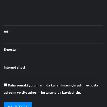
u
m
*
Ad
*
E-posta
*
İnternet sitesi
Daha sonraki yorumlarımda kullanılması için adım, e-posta
adresim ve site adresim bu tarayıcıya kaydedilsin.