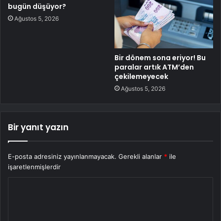
bugün düşüyor?
Ağustos 5, 2026
Bir dönem sona eriyor! Bu
paralar artık ATM’den
çekilemeyecek
Ağustos 5, 2026
Bir yanıt yazın
E-posta adresiniz yayınlanmayacak.
Gerekli alanlar
*
ile
işaretlenmişlerdir
Y
o
r