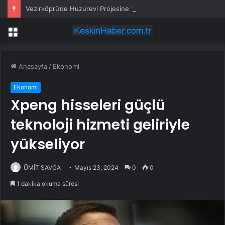
Vezirköprü’de Huzurevi Projesine 192 Milyon TL Destek
Menü
Anasayfa
/
Ekonomi
Ekonomi
Xpeng hisseleri güçlü
teknoloji hizmeti geliriyle
yükseliyor
ÜMİT SAVĞA
Mayıs 23, 2024
0
0
1 dakika okuma süresi