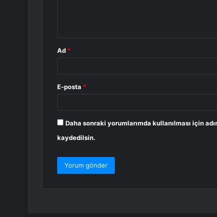
m
*
Ad
*
E-posta
*
Daha sonraki yorumlarımda kullanılması için adı
kaydedilsin.