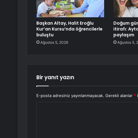
Başkan Altay, Halit Eroğlu
Doğum gün
Kur’an Kursu’nda öğrencilerle
itirafı: A
buluştu
paylaşım
Ağustos 5, 2026
Ağustos 5, 
Bir yanıt yazın
E-posta adresiniz yayınlanmayacak.
Gerekli alanlar
*
i
Y
o
r
u