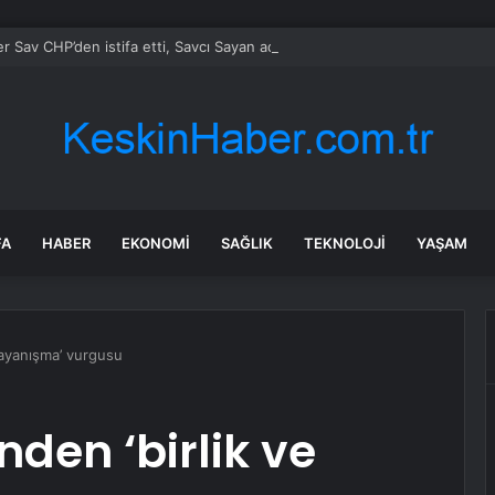
r Sav CHP’den istifa etti, Savcı Sayan adak kesti
FA
HABER
EKONOMI
SAĞLIK
TEKNOLOJI
YAŞAM
 dayanışma’ vurgusu
nden ‘birlik ve