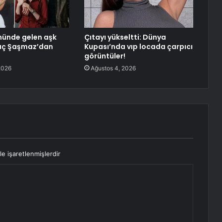
ünde gelen aşk
Çıtayı yükseltti: Dünya
ytaç Şaşmaz’dan
Kupası’nda vıp locada çarpıcı
görüntüler!
2026
Ağustos 4, 2026
le işaretlenmişlerdir