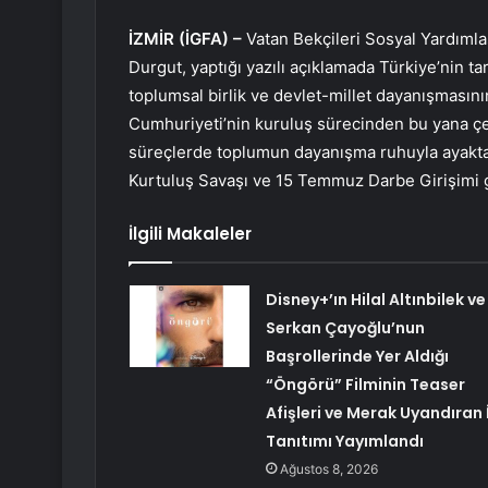
İZMİR (İGFA) –
Vatan Bekçileri Sosyal Yardım
Durgut, yaptığı yazılı açıklamada Türkiye’nin ta
toplumsal birlik ve devlet-millet dayanışmasın
Cumhuriyeti’nin kuruluş sürecinden bu yana çeşi
süreçlerde toplumun dayanışma ruhuyla ayakta
Kurtuluş Savaşı ve 15 Temmuz Darbe Girişimi g
İlgili Makaleler
Disney+’ın Hilal Altınbilek ve
Serkan Çayoğlu’nun
Başrollerinde Yer Aldığı
“Öngörü” Filminin Teaser
Afişleri ve Merak Uyandıran İ
Tanıtımı Yayımlandı
Ağustos 8, 2026