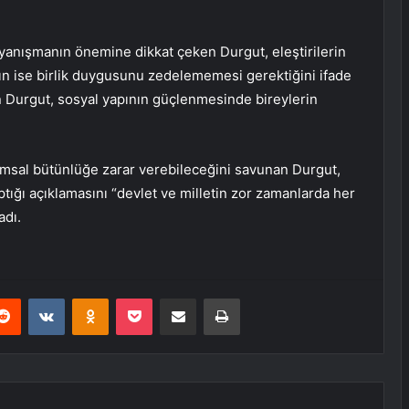
anışmanın önemine dikkat çeken Durgut, eleştirilerin
rın ise birlik duygusunu zedelememesi gerektiğini ifade
n Durgut, sosyal yapının güçlenmesinde bireylerin
umsal bütünlüğe zarar verebileceğini savunan Durgut,
tığı açıklamasını “devlet ve milletin zor zamanlarda her
adı.
erest
Reddit
VKontakte
Odnoklassniki
Pocket
E-Posta ile paylaş
Yazdır