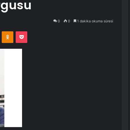
rgusu
0
0
1 dakika okuma süresi
VKontakte
Odnoklassniki
Pocket