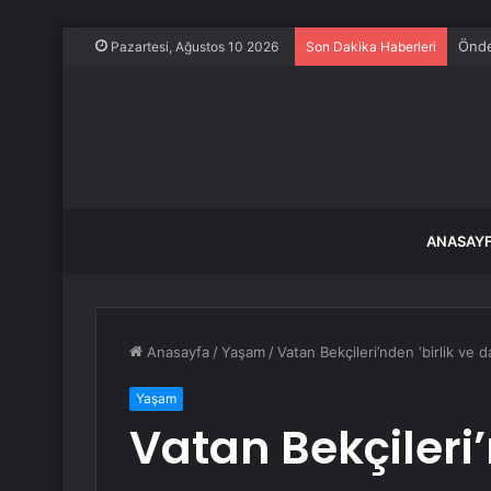
Önde
Pazartesi, Ağustos 10 2026
Son Dakika Haberleri
ANASAY
Anasayfa
/
Yaşam
/
Vatan Bekçileri’nden ‘birlik ve
Yaşam
Vatan Bekçileri’