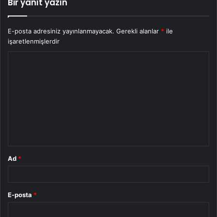
Bir yanıt yazın
E-posta adresiniz yayınlanmayacak.
Gerekli alanlar
*
ile
işaretlenmişlerdir
Y
o
r
u
m
*
Ad
*
E-posta
*