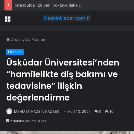
İstanbul’da 128 yeni noktaya daha EDS geliyor
Menü
Anasayfa
/
Ekonomi
Ekonomi
Üsküdar Üniversitesi’nden
“hamilelikte diş bakımı ve
tedavisine” ilişkin
değerlendirme
MEHMET HAZBİN KAZBEK
Mart 13, 2024
0
10
2 dakika okuma süresi