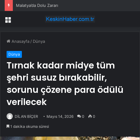
Malatya’da Dolu Zararı
Menü
Anasayfa
/
Dünya
Dünya
Tırnak kadar midye tüm
şehri susuz bırakabilir,
sorunu çözene para ödülü
verilecek
DİLAN BİÇER
Mayıs 14, 2026
0
0
1 dakika okuma süresi