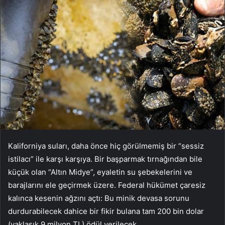
Kaliforniya suları, daha önce hiç görülmemiş bir “sessiz
istilacı” ile karşı karşıya. Bir başparmak tırnağından bile
küçük olan “Altın Midye”, eyaletin su şebekelerini ve
barajlarını ele geçirmek üzere. Federal hükümet çaresiz
kalınca kesenin ağzını açtı: Bu minik devasa sorunu
durdurabilecek dahice bir fikir bulana tam 200 bin dolar
(yaklaşık 9 milyon TL) ödül verilecek.