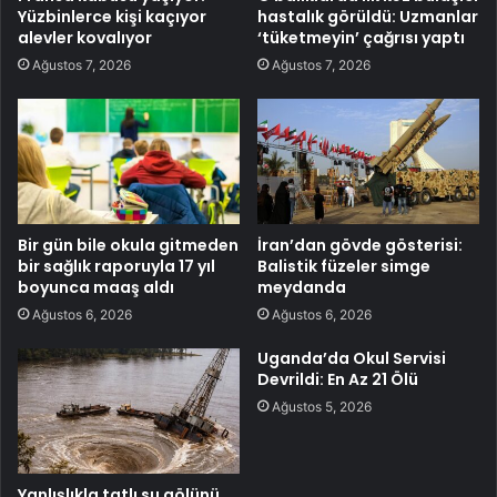
Yüzbinlerce kişi kaçıyor
hastalık görüldü: Uzmanlar
alevler kovalıyor
‘tüketmeyin’ çağrısı yaptı
Ağustos 7, 2026
Ağustos 7, 2026
Bir gün bile okula gitmeden
İran’dan gövde gösterisi:
bir sağlık raporuyla 17 yıl
Balistik füzeler simge
boyunca maaş aldı
meydanda
Ağustos 6, 2026
Ağustos 6, 2026
Uganda’da Okul Servisi
Devrildi: En Az 21 Ölü
Ağustos 5, 2026
Yanlışlıkla tatlı su gölünü