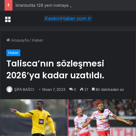
İstanbul’da 128 yeni noktaya daha EDS geliyor
Menü
Anasayfa
/
Haber
Haber
Talisca’nın sözleşmesi
2026’ya kadar uzatıldı.
ŞİFA BAĞCI
Nisan 7, 2023
0
21
Bir dakikadan az