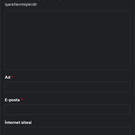
işaretlenmişlerdir
Y
o
r
u
m
*
Ad
*
E-posta
*
İnternet sitesi