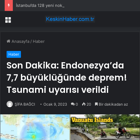
İstanbul’da 128 yeni noktaya daha EDS geliyor
Menü
Anasayfa
/
Haber
Haber
Son Dakika: Endonezya’da
7,7 büyüklüğünde deprem!
Tsunami uyarısı verildi
ŞİFA BAĞCI
Ocak 9, 2023
0
20
Bir dakikadan az