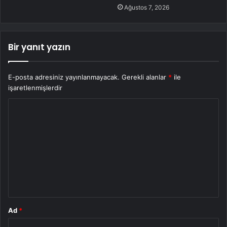
Ağustos 7, 2026
Bir yanıt yazın
E-posta adresiniz yayınlanmayacak.
Gerekli alanlar
*
ile
işaretlenmişlerdir
Y
o
r
u
m
*
Ad
*