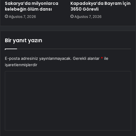
Sakarya’da milyonlarca
Kapadokya’da Bayram İçin
kelebeğin ölüm dansı
3650 Görevli
Ağustos 7, 2026
Ağustos 7, 2026
Bir yanıt yazın
E-posta adresiniz yayınlanmayacak.
Gerekli alanlar
*
ile
işaretlenmişlerdir
Y
o
r
u
m
*