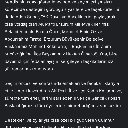
Kendisinin aday gösterilmesinde ve seçim çalışmaları
sürecinde desteğini gördüğü siyasilere de teşekkürlerini
ifade eden Sunar, “AK Dava’nın önceliklerini paylaşarak
bize yoldaş olan AK Parti Erzurum Milletvekillerimiz;
Selami Altınok, Fatma Öncü, Mehmet Emin Öz ve
Abdurrahim Fırat’a, Erzurum Büyükşehir Belediye
Başkanımız Mehmet Sekmen’e, İl Başkanımız İbrahim
Küçükoğlu’na, İlçe Başkanımız Haktan Ömeroğlu’na, bize
davamız için feda anlayışını sergileyen teşkilatlarımıza
şükranlarımızı sunuyoruz.
Seçim öncesi ve sonrasında emekleri ve fedakarlıklarıyla
bize sinerji kazandıran AK Parti İl ve İlçe Kadın Kollarımıza,
süreçte tüm enerjilerini sarf eden İl ve İlçe Gençlik Kolları
Başkanlığımızın tüm üyelerine minnettarlığımız sonsuzdur.
Destekleri ve oylarıyla bize özel bir güç veren Cumhur
İttifakı paydaşımız Milliyetçi Hareket Partisi İl Başkanı