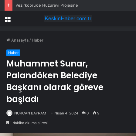
Vezirköprü’de Huzurevi Projesine 192 Milyon TL Destek
Menü
Anasayfa
/
Haber
Haber
Muhammet Sunar,
Palandöken Belediye
Başkanı olarak göreve
başladı
NURCAN BAYRAM
Nisan 4, 2024
0
9
1 dakika okuma süresi