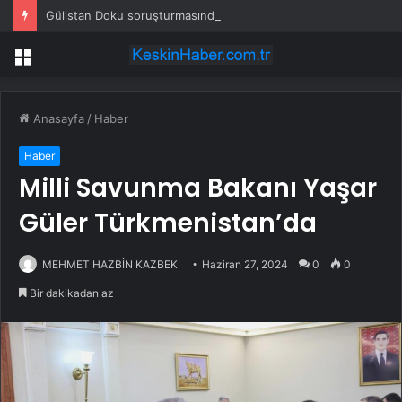
Gülistan Doku soruşturmasında yeni gelişme: Bilişim şirketi patronu tutuklandı
Menü
Anasayfa
/
Haber
Haber
Milli Savunma Bakanı Yaşar
Güler Türkmenistan’da
MEHMET HAZBİN KAZBEK
Haziran 27, 2024
0
0
Bir dakikadan az