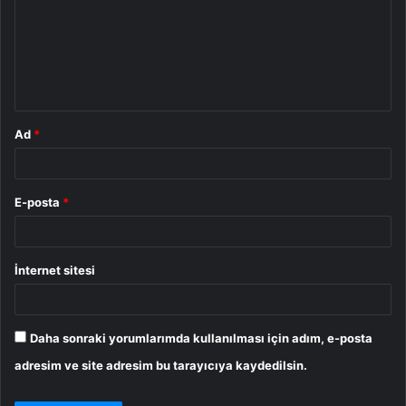
r
u
m
*
Ad
*
E-posta
*
İnternet sitesi
Daha sonraki yorumlarımda kullanılması için adım, e-posta
adresim ve site adresim bu tarayıcıya kaydedilsin.