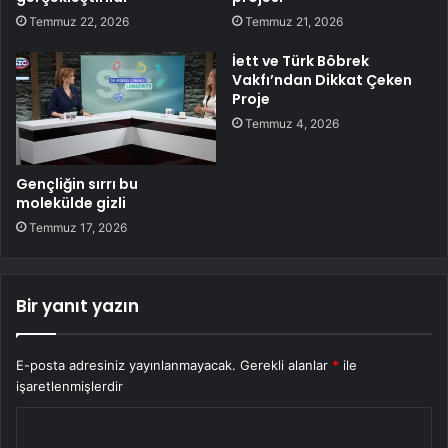
Temmuz 22, 2026
Temmuz 21, 2026
İett ve Türk Böbrek
Vakfı’ndan Dikkat Çeken
Proje
Temmuz 4, 2026
Gençliğin sırrı bu
molekülde gizli
Temmuz 17, 2026
Bir yanıt yazın
E-posta adresiniz yayınlanmayacak.
Gerekli alanlar
*
ile
işaretlenmişlerdir
Y