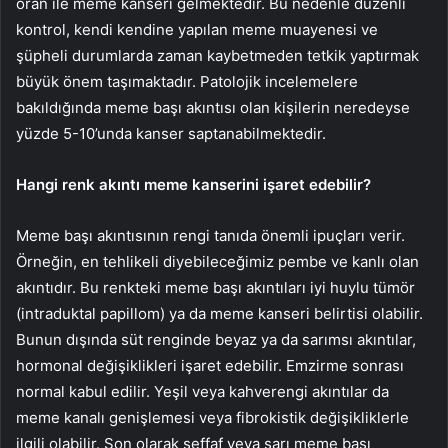
oran ile meme kanseri gelmektedir. Bu nedenle düzenli
kontrol, kendi kendine yapılan meme muayenesi ve
şüpheli durumlarda zaman kaybetmeden tetkik yaptırmak
büyük önem taşımaktadır. Patolojik incelemelere
bakıldığında meme başı akıntısı olan kişilerin neredeyse
yüzde 5-10’unda kanser saptanabilmektedir.
Hangi renk akıntı meme kanserini işaret edebilir?
Meme başı akıntısının rengi tanıda önemli ipuçları verir.
Örneğin, en tehlikeli diyebileceğimiz pembe ve kanlı olan
akıntıdır. Bu renkteki meme başı akıntıları iyi huylu tümör
(intraduktal papillom) ya da meme kanseri belirtisi olabilir.
Bunun dışında süt renginde beyaz ya da sarımsı akıntılar,
hormonal değişiklikleri işaret edebilir. Emzirme sonrası
normal kabul edilir. Yeşil veya kahverengi akıntılar da
meme kanalı genişlemesi veya fibrokistik değişikliklerle
ilgili olabilir. Son olarak şeffaf veya sarı meme başı