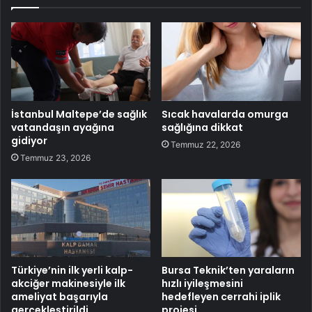
İstanbul Maltepe’de sağlık
Sıcak havalarda omurga
vatandaşın ayağına
sağlığına dikkat
gidiyor
Temmuz 22, 2026
Temmuz 23, 2026
Türkiye’nin ilk yerli kalp-
Bursa Teknik’ten yaraların
akciğer makinesiyle ilk
hızlı iyileşmesini
ameliyat başarıyla
hedefleyen cerrahi iplik
gerçekleştirildi
projesi