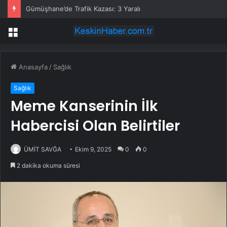
Gümüşhane’de Trafik Kazası: 3 Yaralı
Menü
Anasayfa
/
Sağlık
Sağlık
Meme Kanserinin İlk
Habercisi Olan Belirtiler
ÜMİT SAVĞA
Ekim 9, 2025
0
0
2 dakika okuma süresi