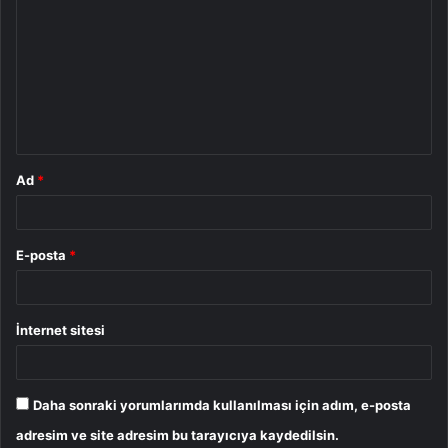
o
r
u
m
*
Ad
*
E-posta
*
İnternet sitesi
Daha sonraki yorumlarımda kullanılması için adım, e-posta
adresim ve site adresim bu tarayıcıya kaydedilsin.