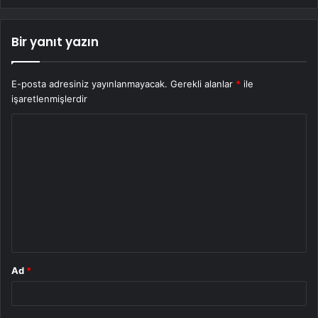
Bir yanıt yazın
E-posta adresiniz yayınlanmayacak.
Gerekli alanlar
*
ile
işaretlenmişlerdir
Y
o
r
u
m
*
Ad
*