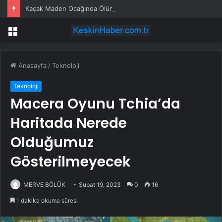
Kaçak Maden Ocağında Ölüme 2 Tutuklama
Menü
Anasayfa
/
Teknoloji
Teknoloji
Macera Oyunu Tchia’da
Haritada Nerede
Olduğumuz
Gösterilmeyecek
MERVE BÖLÜK
Şubat 19, 2023
0
16
1 dakika okuma süresi