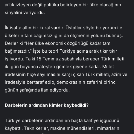
artık izleyen değil politika belirleyen bir ülke olacağının
sinyalini veriyordu.
İktisatta altın bir kural vardır. Üstatlar söyle bir yorum ile
ülkelerin tam ba­ğımsızlığını da ölçmenin yolunu bulmuş.
Derler ki “Her ülke ekonomik özgür­lüğü kadar tam
bağımsız­dır.” İşte bu teori Türkiye adına artık tıkır tıkır
işliyor­du. Ta ki 15 Temmuz saba­hıyla beraber Türk milleti
iki gün boyunca ateşten gömlek giyene kadar. Mil­let
iradesinin hiçe sayılma­sını karşı çıkan Türk milleti, azim ve
iradesiyle bertaraf edip, demokrasinin zaferi­ni birinci
günün şafağında ilan ediyordu.
Darbelerin ardından
kimler kaybedildi?
Türkiye darbelerin ardın­dan en başta kalifiye işgü­cünü
kaybetti. Teknikerler, makine mühendisleri, mi­marlarını