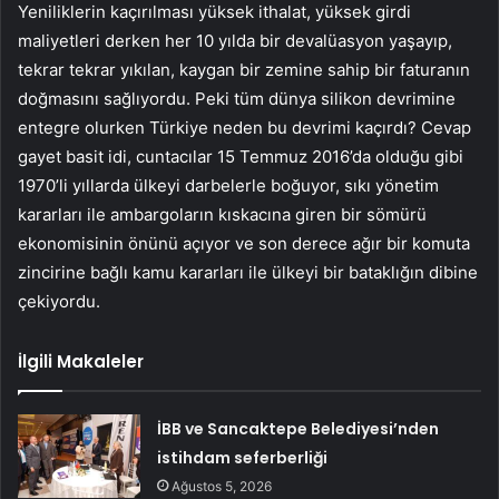
Yeniliklerin kaçırılması yüksek ithalat, yüksek gir­di
maliyetleri derken her 10 yılda bir devalüasyon ya­şayıp,
tekrar tekrar yıkılan, kaygan bir zemine sahip bir faturanın
doğmasını sağlı­yordu. Peki tüm dünya sili­kon devrimine
entegre olur­ken Türkiye neden bu dev­rimi kaçırdı? Cevap
gayet basit idi, cuntacılar 15 Tem­muz 2016’da olduğu gibi
1970’li yıllarda ülkeyi darbe­lerle boğuyor, sıkı yönetim
kararları ile ambargoların kıskacına giren bir sömürü
ekonomisinin önünü açıyor ve son derece ağır bir komu­ta
zincirine bağlı kamu ka­rarları ile ülkeyi bir bataklı­ğın dibine
çekiyordu.
İlgili Makaleler
İBB ve Sancaktepe Belediyesi’nden
istihdam seferberliği
Ağustos 5, 2026