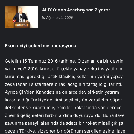
ALTSO’dan Azerbaycan Ziyareti
Ağustos 4, 2026
Ekonomiyi çökertme operasyonu
Gelelim 15 Temmuz 2016 tarihine. O zaman da bir devrim
var mıydı? 2016, küresel ölçekte yapay ze­ka insiyatifinin
kurulması gerektiği, artık klasik iş kol­larının yerini yapay
zeka tabanlı sistemlere bırakıla­cağının tartışıldığı tarihti.
Ayrıca Çin’den Kanada’sı­na onlarca dev şirketin ya­tırım
kararı aldığı Türki­ye’de kimi seçilmiş üniver­siteler süper
iletkenler ve kuantum işlemciler nok­tasında son derece
önemli gelişmeleri birbiri ardına duyuruyordu. Buna ilave
savunma sanayii alanında da adeta bir roket misali çı­kışa
geçen Türkiye, vizyo­ner bir görünüm sergile­mesine ilave