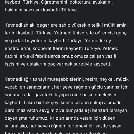
kaybetti Türkiye. Öğretmenini; doktorunu avukatını,
hakimini savcısı­nı kaybetti Türkiye.
Yetme­di ahlaki değerlere sahip yüksek nitelikli mülki amir­
ler ini kaybetti Türkiye. Yet­medi üniversite öğrencisi genç
ve parlak beyinlerini kaybetti Türkiye. Yetmedi köy
enstitülerini, koope­ratiflerini kaybetti Türki­ye. Yetmedi
kadınlı erkekli fabrikalarda omuz omuza çalışan vasıflı
işçisini ve us­talarını göç vermek sure­tiyle kaybetti.
Yetmedi ağır sanayi müteşebbislerini, resim, heykel, müzik
yapa­bilen sanatçılarını, her şeye rağmen güçlü yarınlar için
sonuna kadar gazetecilik yapan nice basın emekçi­sini
kaybetti. Lakin bir tek şeyi kimse bizden söküp alamadı.
Sarsılmaz vatan sevgimiz ve dünyada eşi benzeri olmayan
dayanış­ma ruhumuz. Kriz anların­da vatanı için düşeni
sırtına alıp, her şeye rağmen iler­lemeyi bir vazife sayan
tüm yurttaşlarımızın demokra­si günü kutlu olsun.