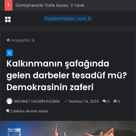
Gümüşhane’de Trafik Kazası: 3 Yaralı
Menü
Anasayfa
/
İş
İş
Kalkınmanın şafağında
gelen darbeler tesadüf mü?
Demokrasinin zaferi
MEHMET HAZBİN KAZBEK
Temmuz 14, 2024
0
0
2 dakika okuma süresi