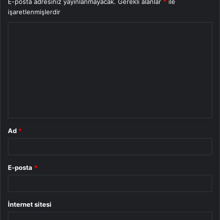
E-posta adresiniz yayınlanmayacak.
Gerekli alanlar
*
ile
işaretlenmişlerdir
Y
o
r
u
m
*
Ad
*
E-posta
*
İnternet sitesi