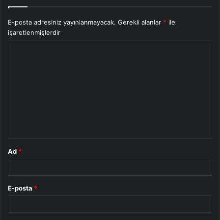
E-posta adresiniz yayınlanmayacak.
Gerekli alanlar
*
ile
işaretlenmişlerdir
Y
o
r
u
m
*
Ad
*
E-posta
*