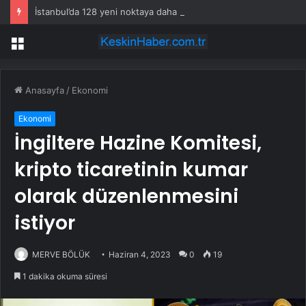
İstanbul’da 128 yeni noktaya daha EDS geliyor
Menü
Anasayfa
/
Ekonomi
Ekonomi
İngiltere Hazine Komitesi,
kripto ticaretinin kumar
olarak düzenlenmesini
istiyor
MERVE BÖLÜK
Haziran 4, 2023
0
19
1 dakika okuma süresi