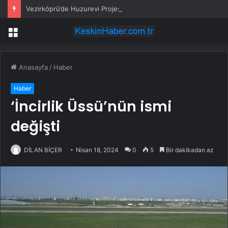
Vezirköprü’de Huzurevi Projesine 192 Milyon TL Destek
Menü
Anasayfa
/
Haber
Haber
‘İncirlik Üssü’nün ismi
değişti
DİLAN BİÇER
Nisan 18, 2024
0
5
Bir dakikadan az