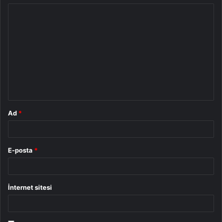
Y
o
r
u
m
*
Ad
*
E-posta
*
İnternet sitesi