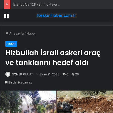
İstanbul’da 128 yeni noktaya daha EDS geliyor
Menü
Anasayfa
/
Haber
Haber
Hizbullah İsrail askeri araç
ve tanklarını hedef aldı
SONER PULAT
Ekim 21, 2023
0
26
Bir dakikadan az