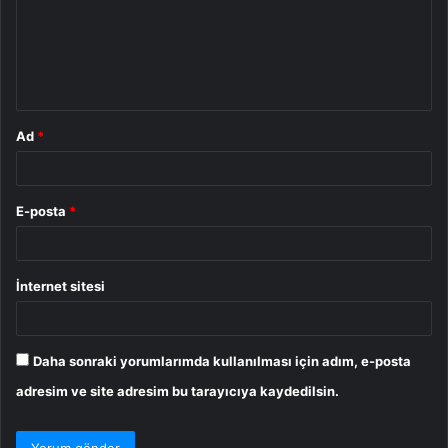
u
m
*
Ad
*
E-posta
*
İnternet sitesi
Daha sonraki yorumlarımda kullanılması için adım, e-posta
adresim ve site adresim bu tarayıcıya kaydedilsin.