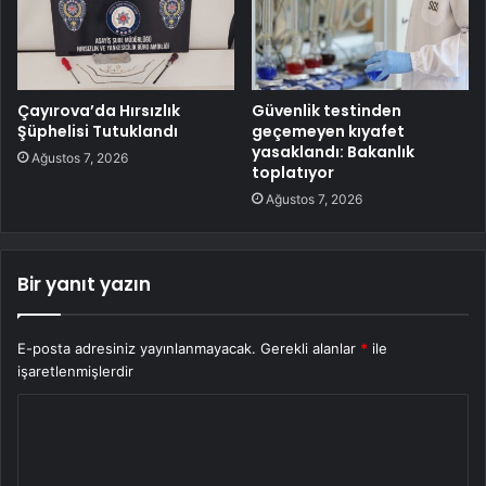
Çayırova’da Hırsızlık
Güvenlik testinden
Şüphelisi Tutuklandı
geçemeyen kıyafet
yasaklandı: Bakanlık
Ağustos 7, 2026
toplatıyor
Ağustos 7, 2026
Bir yanıt yazın
E-posta adresiniz yayınlanmayacak.
Gerekli alanlar
*
ile
işaretlenmişlerdir
Y
o
r