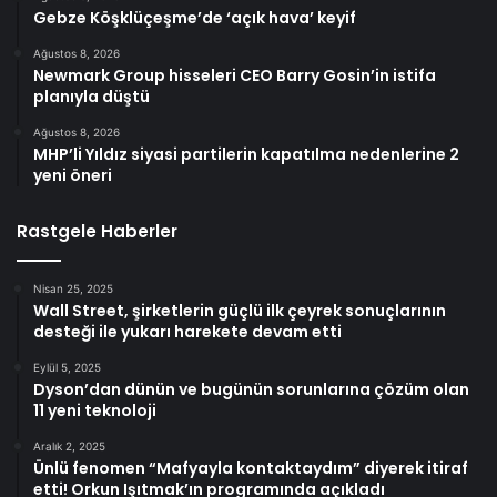
Gebze Köşklüçeşme’de ‘açık hava’ keyif
Ağustos 8, 2026
Newmark Group hisseleri CEO Barry Gosin’in istifa
planıyla düştü
Ağustos 8, 2026
MHP’li Yıldız siyasi partilerin kapatılma nedenlerine 2
yeni öneri
Rastgele Haberler
Nisan 25, 2025
Wall Street, şirketlerin güçlü ilk çeyrek sonuçlarının
desteği ile yukarı harekete devam etti
Eylül 5, 2025
Dyson’dan dünün ve bugünün sorunlarına çözüm olan
11 yeni teknoloji
Aralık 2, 2025
Ünlü fenomen “Mafyayla kontaktaydım” diyerek itiraf
etti! Orkun Işıtmak’ın programında açıkladı