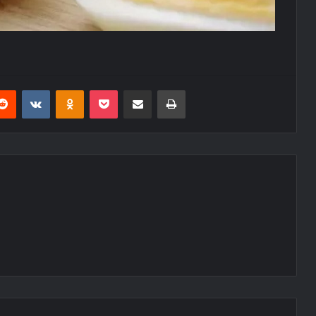
erest
Reddit
VKontakte
Odnoklassniki
Pocket
E-Posta ile paylaş
Yazdır