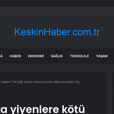
rü’de Huzurevi Projesine 192 Milyon TL Destek
FA
HABER
EKONOMI
SAĞLIK
TEKNOLOJI
YAŞAM
haber! Verdiği zararı duyunca bir daha bundan hiç
a yiyenlere kötü