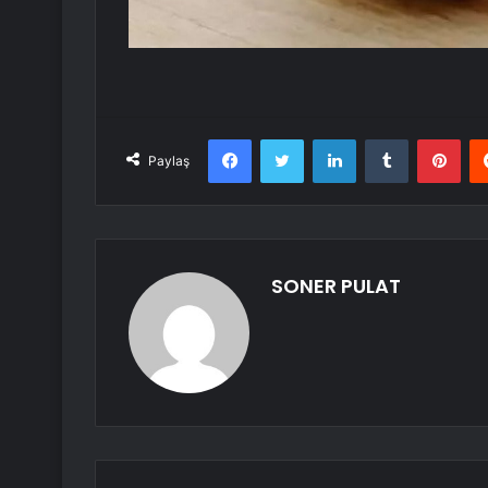
Facebook
Twitter
LinkedIn
Tumblr
Pint
Paylaş
SONER PULAT