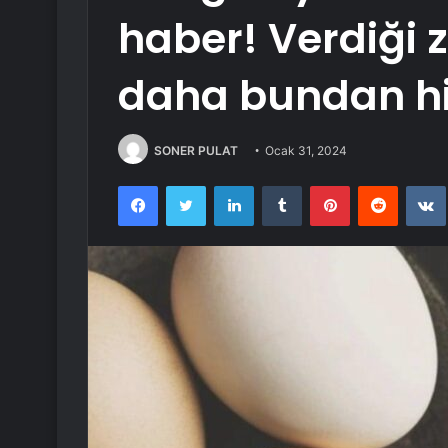
haber! Verdiği 
daha bundan hi
SONER PULAT
Ocak 31, 2024
Facebook
Twitter
LinkedIn
Tumblr
Pinterest
Reddit