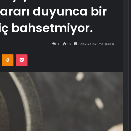
zararı duyunca bir
ç bahsetmiyor.
0
16
1 dakika okuma süresi
VKontakte
Odnoklassniki
Pocket