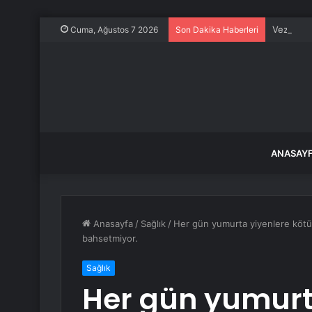
Vezirköp
Cuma, Ağustos 7 2026
Son Dakika Haberleri
ANASAY
Anasayfa
/
Sağlık
/
Her gün yumurta yiyenlere kötü 
bahsetmiyor.
Sağlık
Her gün yumurt