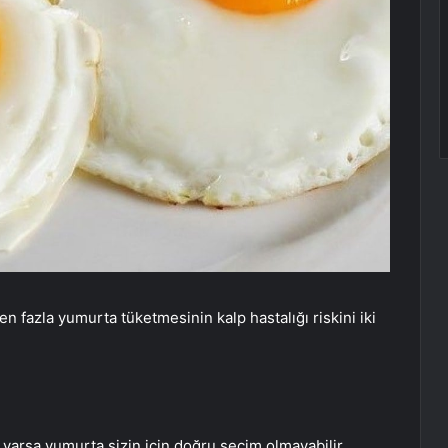
n fazla yumurta tüketmesinin kalp hastalığı riskini iki
z varsa yumurta sizin için doğru seçim olmayabilir.