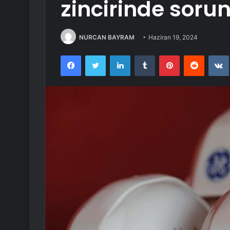
zincirinde sorun
NURCAN BAYRAM
Haziran 19, 2024
Facebook
Twitter
LinkedIn
Tumblr
Pinterest
Reddit