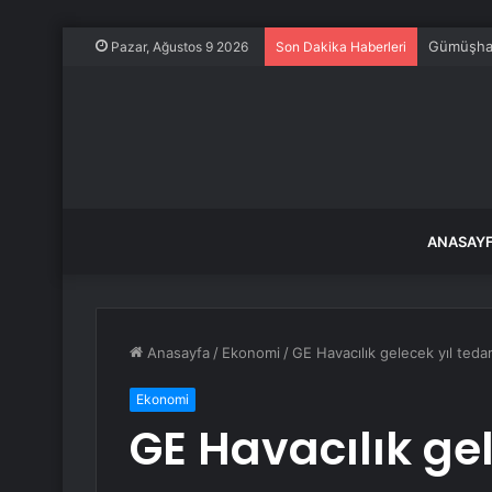
Gümüşhane
Pazar, Ağustos 9 2026
Son Dakika Haberleri
ANASAY
Anasayfa
/
Ekonomi
/
GE Havacılık gelecek yıl tedar
Ekonomi
GE Havacılık gel