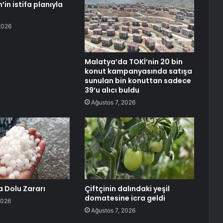
’in istifa planıyla
2026
Malatya’da TOKİ’nin 20 bin
konut kampanyasında satışa
sunulan bin konuttan sadece
39’u alıcı buldu
Ağustos 7, 2026
 Dolu Zararı
Çiftçinin dalındaki yeşil
domatesine icra geldi
2026
Ağustos 7, 2026