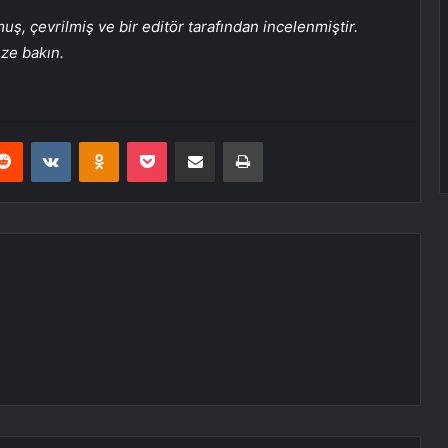
, çevrilmiş ve bir editör tarafından incelenmiştir.
üze bakın.
erest
Reddit
VKontakte
Odnoklassniki
Pocket
E-Posta ile paylaş
Yazdır