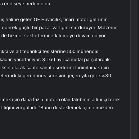
nda endişeye neden oldu.
ş haline gelen GE Havacılık, ticari motor gelirinin
 ederek güçlü bir pazar varlığını sürdürüyor. Malzeme
m de hizmet sektörlerini etkilemeye devam ediyor.
rikçi ve alt tedarikçi tesislerine 500 mühendis
kadan yararlanıyor. Şirket ayrıca metal parçalardaki
eksel olarak sahte sanat eserlerini tanımlamak için
ölyelerindeki geri dönüş süresini geçen yıla göre %30
lemek için daha fazla motora olan talebinin altını çizerek
rlılığını vurguladı: “Bunu desteklemek için elimizden