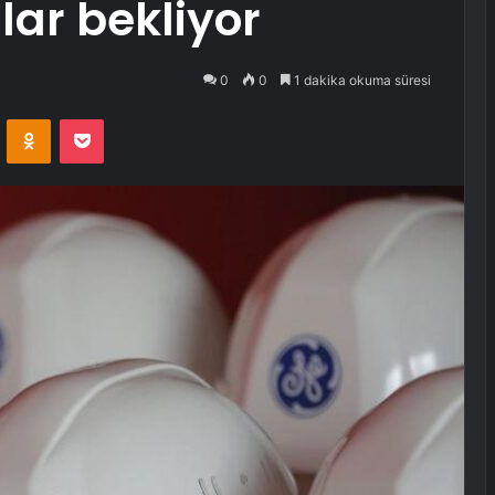
lar bekliyor
0
0
1 dakika okuma süresi
VKontakte
Odnoklassniki
Pocket