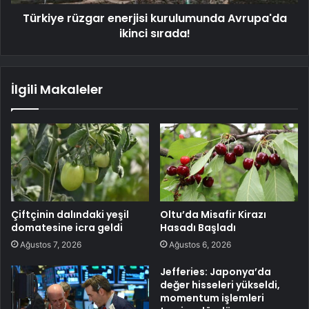
Türkiye rüzgar enerjisi kurulumunda Avrupa'da
ikinci sırada!
İlgili Makaleler
Çiftçinin dalındaki yeşil
Oltu’da Misafir Kirazı
domatesine icra geldi
Hasadı Başladı
Ağustos 7, 2026
Ağustos 6, 2026
Jefferies: Japonya’da
değer hisseleri yükseldi,
momentum işlemleri