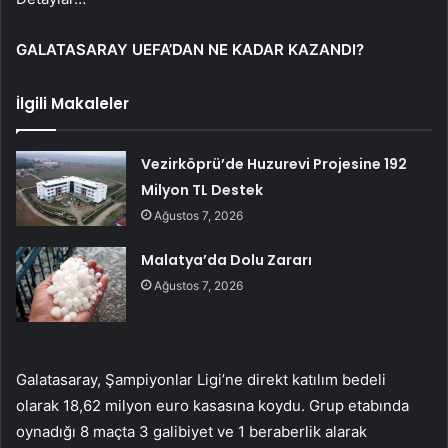
GALATASARAY UEFA’DAN NE KADAR KAZANDI?
İlgili Makaleler
Vezirköprü’de Huzurevi Projesine 192
Milyon TL Destek
Ağustos 7, 2026
Malatya’da Dolu Zararı
Ağustos 7, 2026
Galatasaray, Şampiyonlar Ligi’ne direkt katılım bedeli
olarak 18,62 milyon euro kasasına koydu. Grup etabında
oynadığı 8 maçta 3 galibiyet ve 1 beraberlik alarak