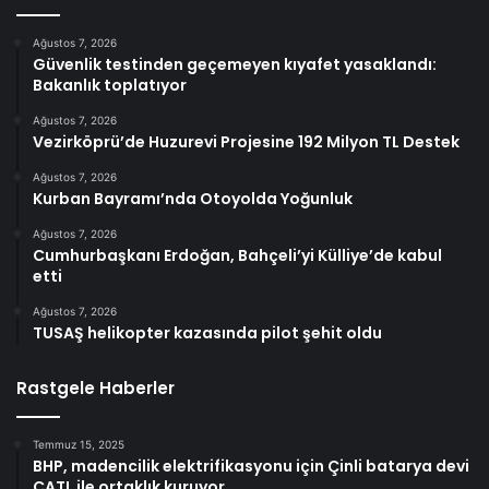
Ağustos 7, 2026
Güvenlik testinden geçemeyen kıyafet yasaklandı:
Bakanlık toplatıyor
Ağustos 7, 2026
Vezirköprü’de Huzurevi Projesine 192 Milyon TL Destek
Ağustos 7, 2026
Kurban Bayramı’nda Otoyolda Yoğunluk
Ağustos 7, 2026
Cumhurbaşkanı Erdoğan, Bahçeli’yi Külliye’de kabul
etti
Ağustos 7, 2026
TUSAŞ helikopter kazasında pilot şehit oldu
Rastgele Haberler
Temmuz 15, 2025
BHP, madencilik elektrifikasyonu için Çinli batarya devi
CATL ile ortaklık kuruyor