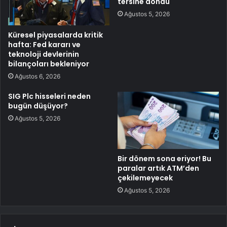
tersine döndü
Ağustos 5, 2026
Küresel piyasalarda kritik
hafta: Fed kararı ve
teknoloji devlerinin
bilançoları bekleniyor
Ağustos 6, 2026
SIG Plc hisseleri neden
bugün düşüyor?
Ağustos 5, 2026
Bir dönem sona eriyor! Bu
paralar artık ATM’den
çekilemeyecek
Ağustos 5, 2026