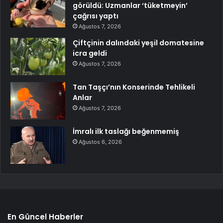
görüldü: Uzmanlar ‘tüketmeyin’
çağrısı yaptı
Ağustos 7, 2026
Çiftçinin dalındaki yeşil domatesine
icra geldi
Ağustos 7, 2026
Tan Taşçı’nın Konserinde Tehlikeli
Anlar
Ağustos 7, 2026
İmralı ilk taslağı beğenmemiş
Ağustos 6, 2026
En Güncel Haberler