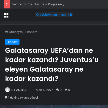
Vezirköprü’de Huzurevi Projesine 192 Milyon TL Destek
Menü
Anasayfa
/
Ekonomi
Ekonomi
Galatasaray UEFA’dan ne
kadar kazandı? Juventus’u
eleyen Galatasaray ne
kadar kazandı?
DİLAN BİÇER
Mart 4, 2026
0
0
1 dakika okuma süresi