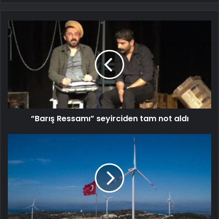
“Barış Ressamı” seyirciden tam not aldı