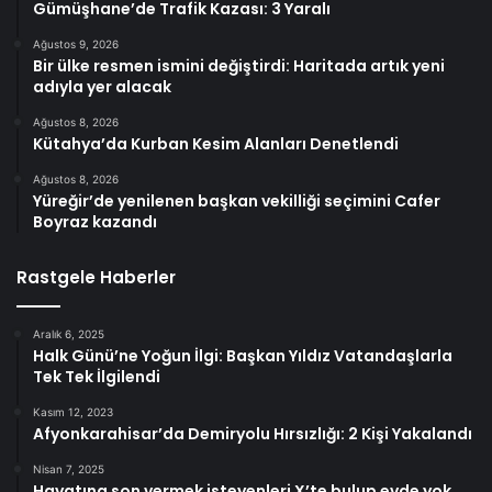
Gümüşhane’de Trafik Kazası: 3 Yaralı
Ağustos 9, 2026
Bir ülke resmen ismini değiştirdi: Haritada artık yeni
adıyla yer alacak
Ağustos 8, 2026
Kütahya’da Kurban Kesim Alanları Denetlendi
Ağustos 8, 2026
Yüreğir’de yenilenen başkan vekilliği seçimini Cafer
Boyraz kazandı
Rastgele Haberler
Aralık 6, 2025
Halk Günü’ne Yoğun İlgi: Başkan Yıldız Vatandaşlarla
Tek Tek İlgilendi
Kasım 12, 2023
Afyonkarahisar’da Demiryolu Hırsızlığı: 2 Kişi Yakalandı
Nisan 7, 2025
Hayatına son vermek isteyenleri X’te bulup evde yok