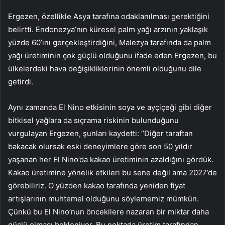
Ergezen, özellikle Asya tarafına odaklanılması gerektiğini
belirtti. Endonezya’nın küresel palm yağı arzının yaklaşık
yüzde 60’ını gerçekleştirdiğini, Malezya tarafında da palm
yağı üretiminin çok güçlü olduğunu ifade eden Ergezen, bu
ülkelerdeki hava değişikliklerinin önemli olduğunu dile
getirdi.
Aynı zamanda El Nino etkisinin soya ve ayçiçeği gibi diğer
bitkisel yağlara da sıçrama riskinin bulunduğunu
vurgulayan Ergezen, şunları kaydetti: “Diğer taraftan
bakacak olursak eski deneyimlere göre son 50 yıldır
yaşanan her El Nino’da kakao üretiminin azaldığını gördük.
Kakao üretimine yönelik etkileri bu sene değil ama 2027’de
görebiliriz. O yüzden kakao tarafında yeniden fiyat
artışlarının muhtemel olduğunu söylememiz mümkün.
Çünkü bu El Nino’nun öncekilere nazaran bir miktar daha
güçlü olması bekleniyor. Bu noktada üretim tarafından