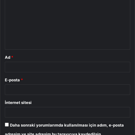
o
r
u
m
*
Ad
*
E-posta
*
İnternet sitesi
Daha sonraki yorumlarımda kullanılması için adım, e-posta
adresim ve site adresim bu tarayıcıya kaydedilsin.