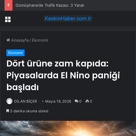
Gümüşhane’de Trafik Kazası: 3 Yaralı
Menü
Anasayfa
/
Ekonomi
Ekonomi
Dört ürüne zam kapıda:
Piyasalarda El Nino paniği
başladı
DİLAN BİÇER
Mayıs 19, 2026
0
0
3 dakika okuma süresi