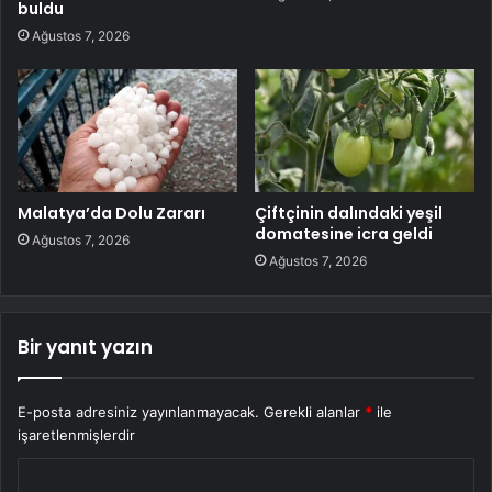
buldu
Ağustos 7, 2026
Malatya’da Dolu Zararı
Çiftçinin dalındaki yeşil
domatesine icra geldi
Ağustos 7, 2026
Ağustos 7, 2026
Bir yanıt yazın
E-posta adresiniz yayınlanmayacak.
Gerekli alanlar
*
ile
işaretlenmişlerdir
Y