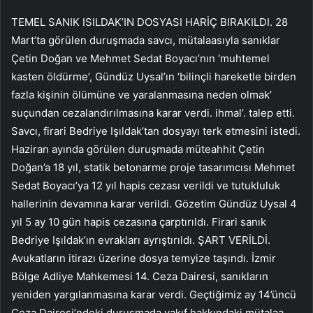
TEMEL SANIK ISILDAK’IN DOSYASI HARİÇ BIRAKILDI. 28
Mart’ta görülen duruşmada savcı, mütalaasıyla sanıklar
Çetin Doğan ve Mehmet Sedat Boyacı’nın ‘muhtemel
kasten öldürme’, Gündüz Uysal’ın ‘bilinçli hareketle birden
fazla kişinin ölümüne ve yaralanmasına neden olmak’
suçundan cezalandırılmasına karar verdi. ihmal’. talep etti.
Savcı, firari Bedriye Işıldak’tan dosyayı terk etmesini istedi.
Haziran ayında görülen duruşmada müteahhit Çetin
Doğan’a 18 yıl, statik betonarme proje tasarımcısı Mehmet
Sedat Boyacı’ya 12 yıl hapis cezası verildi ve tutukluluk
hallerinin devamına karar verildi. Gözetim Gündüz Uysal 4
yıl 5 ay 10 gün hapis cezasına çarptırıldı. Firari sanık
Bedriye Işıldak’ın evrakları ayrıştırıldı. ŞART VERİLDİ.
Avukatların itirazı üzerine dosya temyize taşındı. İzmir
Bölge Adliye Mahkemesi 14. Ceza Dairesi, sanıkların
yeniden yargılanmasına karar verdi. Geçtiğimiz ay 14’üncü
Ceza Dairesi’ndeki duruşmada vakıf hakkındaki mütalaa