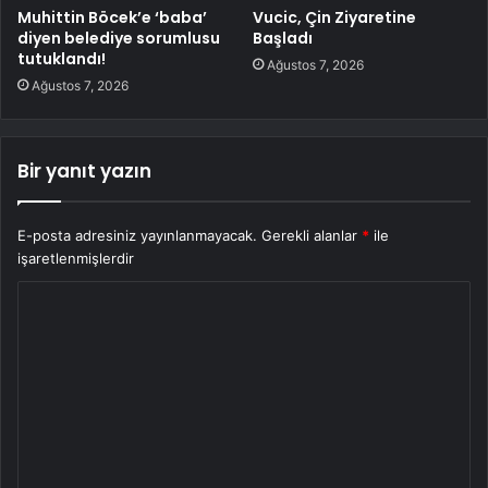
Muhittin Böcek’e ‘baba’
Vucic, Çin Ziyaretine
diyen belediye sorumlusu
Başladı
tutuklandı!
Ağustos 7, 2026
Ağustos 7, 2026
Bir yanıt yazın
E-posta adresiniz yayınlanmayacak.
Gerekli alanlar
*
ile
işaretlenmişlerdir
Y
o
r
u
m
*