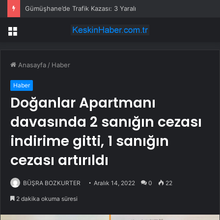
Gümüşhane’de Trafik Kazası: 3 Yaralı
Menü
Anasayfa
/
Haber
Haber
Doğanlar Apartmanı
davasında 2 sanığın cezası
indirime gitti, 1 sanığın
cezası artırıldı
BÜŞRA BOZKURTER
Aralık 14, 2022
0
22
2 dakika okuma süresi