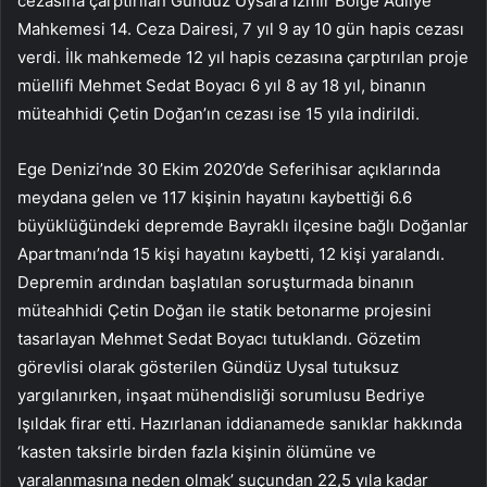
cezasına çarptırılan Gündüz Uysal’a İzmir Bölge Adliye
Mahkemesi 14. Ceza Dairesi, 7 yıl 9 ay 10 gün hapis cezası
verdi. İlk mahkemede 12 yıl hapis cezasına çarptırılan proje
müellifi Mehmet Sedat Boyacı 6 yıl 8 ay 18 yıl, binanın
müteahhidi Çetin Doğan’ın cezası ise 15 yıla indirildi.
Ege Denizi’nde 30 Ekim 2020’de Seferihisar açıklarında
meydana gelen ve 117 kişinin hayatını kaybettiği 6.6
büyüklüğündeki depremde Bayraklı ilçesine bağlı Doğanlar
Apartmanı’nda 15 kişi hayatını kaybetti, 12 kişi yaralandı.
Depremin ardından başlatılan soruşturmada binanın
müteahhidi Çetin Doğan ile statik betonarme projesini
tasarlayan Mehmet Sedat Boyacı tutuklandı. Gözetim
görevlisi olarak gösterilen Gündüz Uysal tutuksuz
yargılanırken, inşaat mühendisliği sorumlusu Bedriye
Işıldak firar etti. Hazırlanan iddianamede sanıklar hakkında
‘kasten taksirle birden fazla kişinin ölümüne ve
yaralanmasına neden olmak’ suçundan 22,5 yıla kadar