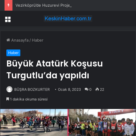
Vezirköprü’de Huzurevi Projesine 192 Milyon TL Destek
Menü
Anasayfa
/
Haber
Haber
Büyük Atatürk Koşusu
Turgutlu’da yapıldı
BÜŞRA BOZKURTER
Ocak 8, 2023
0
22
1 dakika okuma süresi