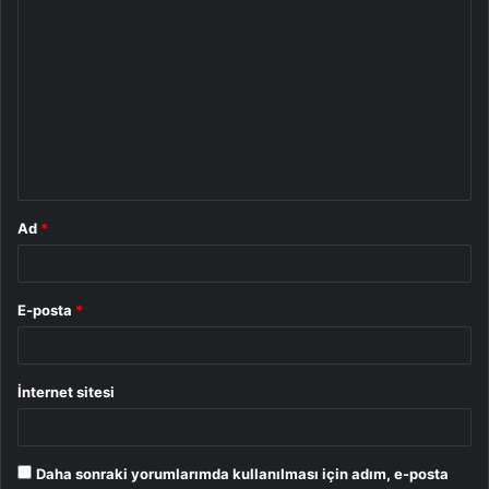
Y
o
r
u
m
*
Ad
*
E-posta
*
İnternet sitesi
Daha sonraki yorumlarımda kullanılması için adım, e-posta