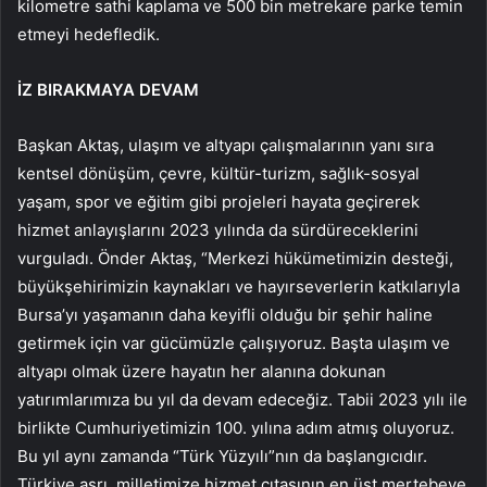
kilometre sathi kaplama ve 500 bin metrekare parke temin
etmeyi hedefledik.
İZ BIRAKMAYA DEVAM
Başkan Aktaş, ulaşım ve altyapı çalışmalarının yanı sıra
kentsel dönüşüm, çevre, kültür-turizm, sağlık-sosyal
yaşam, spor ve eğitim gibi projeleri hayata geçirerek
hizmet anlayışlarını 2023 yılında da sürdüreceklerini
vurguladı. Önder Aktaş, “Merkezi hükümetimizin desteği,
büyükşehirimizin kaynakları ve hayırseverlerin katkılarıyla
Bursa’yı yaşamanın daha keyifli olduğu bir şehir haline
getirmek için var gücümüzle çalışıyoruz. Başta ulaşım ve
altyapı olmak üzere hayatın her alanına dokunan
yatırımlarımıza bu yıl da devam edeceğiz. Tabii 2023 yılı ile
birlikte Cumhuriyetimizin 100. yılına adım atmış oluyoruz.
Bu yıl aynı zamanda “Türk Yüzyılı”nın da başlangıcıdır.
Türkiye asrı, milletimize hizmet çıtasının en üst mertebeye