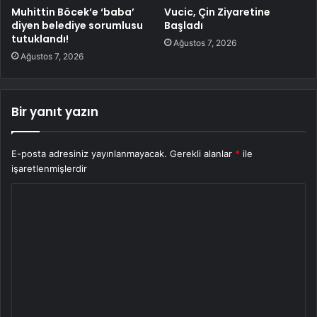
Muhittin Böcek’e ‘baba’
Vucic, Çin Ziyaretine
diyen belediye sorumlusu
Başladı
tutuklandı!
Ağustos 7, 2026
Ağustos 7, 2026
Bir yanıt yazın
E-posta adresiniz yayınlanmayacak.
Gerekli alanlar
*
ile
işaretlenmişlerdir
Y
o
r
u
m
*