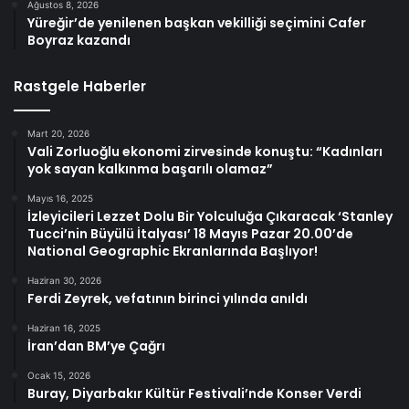
Ağustos 8, 2026
Yüreğir’de yenilenen başkan vekilliği seçimini Cafer
Boyraz kazandı
Rastgele Haberler
Mart 20, 2026
Vali Zorluoğlu ekonomi zirvesinde konuştu: “Kadınları
yok sayan kalkınma başarılı olamaz”
Mayıs 16, 2025
İzleyicileri Lezzet Dolu Bir Yolculuğa Çıkaracak ‘Stanley
Tucci’nin Büyülü İtalyası’ 18 Mayıs Pazar 20.00’de
National Geographic Ekranlarında Başlıyor!
Haziran 30, 2026
Ferdi Zeyrek, vefatının birinci yılında anıldı
Haziran 16, 2025
İran’dan BM’ye Çağrı
Ocak 15, 2026
Buray, Diyarbakır Kültür Festivali’nde Konser Verdi