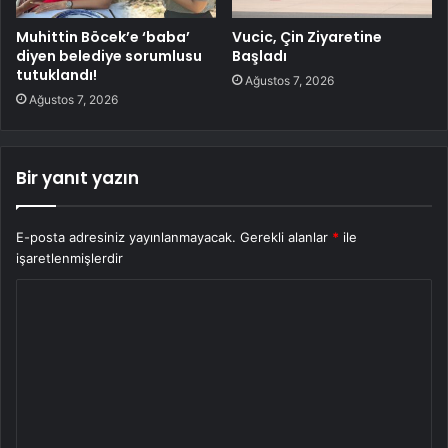
Muhittin Böcek’e ‘baba’
Vucic, Çin Ziyaretine
diyen belediye sorumlusu
Başladı
tutuklandı!
Ağustos 7, 2026
Ağustos 7, 2026
Bir yanıt yazın
E-posta adresiniz yayınlanmayacak.
Gerekli alanlar
*
ile
işaretlenmişlerdir
Y
o
r
u
m
*