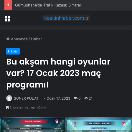
Gümüşhane’de Trafik Kazası: 3 Yaralı
Menü
Anasayfa
/
Haber
Haber
Bu akşam hangi oyunlar
var? 17 Ocak 2023 maç
programı!
SONER PULAT
Ocak 17, 2023
0
21
1 dakika okuma süresi