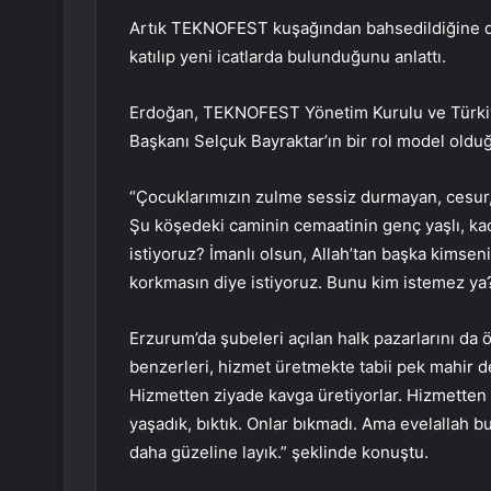
Artık TEKNOFEST kuşağından bahsedildiğine d
katılıp yeni icatlarda bulunduğunu anlattı.
Erdoğan, TEKNOFEST Yönetim Kurulu ve Türkiye 
Başkanı Selçuk Bayraktar’ın bir rol model olduğ
“Çocuklarımızın zulme sessiz durmayan, cesur, d
Şu köşedeki caminin cemaatinin genç yaşlı, ka
istiyoruz? İmanlı olsun, Allah’tan başka kimse
korkmasın diye istiyoruz. Bunu kim istemez ya?”
Erzurum’da şubeleri açılan halk pazarlarını da
benzerleri, hizmet üretmekte tabii pek mahir de
Hizmetten ziyade kavga üretiyorlar. Hizmetten zi
yaşadık, bıktık. Onlar bıkmadı. Ama evelallah bu
daha güzeline layık.” şeklinde konuştu.