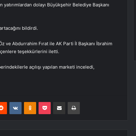
len yatırımlardan dolayı Büyükşehir Belediye Başkanı
rtacağını bildirdi.
z ve Abdurrahim Fırat ile AK Parti İl Başkanı İbrahim
nlere teşekkürlerini iletti.
rindekilerle açılışı yapılan marketi inceledi,
erest
Reddit
VKontakte
Odnoklassniki
Pocket
E-Posta ile paylaş
Yazdır