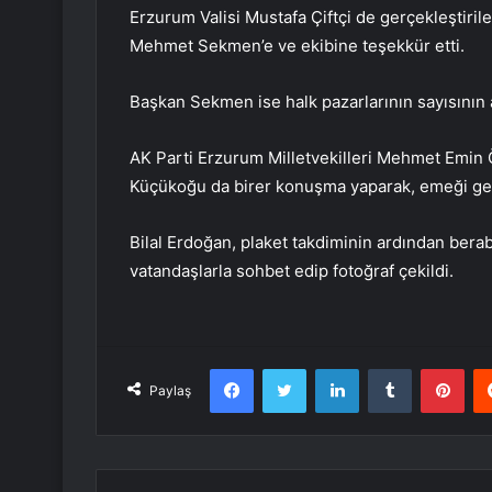
Erzurum Valisi Mustafa Çiftçi de gerçekleştiri
Mehmet Sekmen’e ve ekibine teşekkür etti.
Başkan Sekmen ise halk pazarlarının sayısının a
AK Parti Erzurum Milletvekilleri Mehmet Emin Ö
Küçükoğu da birer konuşma yaparak, emeği geçe
Bilal Erdoğan, plaket takdiminin ardından berabe
vatandaşlarla sohbet edip fotoğraf çekildi.
Facebook
Twitter
LinkedIn
Tumblr
Pint
Paylaş