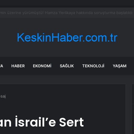
da Misafir Kirazı Hasadı Başladı
FA
HABER
EKONOMI
SAĞLIK
TEKNOLOJI
YAŞAM
esaj
n İsrail’e Sert