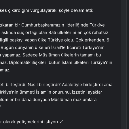
es çıkardığını vurgulayarak, şöyle devam etti:
çıkaran bir Cumhurbaşkanımızın liderliğinde Türkiye
 aslında suç ortağı olan Batı ülkelerini en çok rahatsız
lgili baskıyı yapan ülke Türkiye oldu. Çok erkenden, 6
. Bugün dünyanın ülkeleri İsrail’le ticareti Türkiye’nin
rımı yapamaz. Sadece Müslüman ülkelerin tamamı bu
maz. Diplomatik ilişkileri bütün İslam ülkeleri Türkiye’nin
pamaz.
irleştirdi. Nasıl birleştirdi? Adaletiyle birleştirdi ama
ürkiye’nin ümmeti İslam’ın onurunu, izzetini ayaklar
u zulümler bir daha dünyada Müslüman mazlumlara
”
 olarak yetişmelerini istiyoruz”