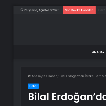
Oltu’
Perşembe, Ağustos 6 2026
Son Dakika Haberleri
ANASAY
Anasayfa
/
Haber
/
Bilal Erdoğan’dan İsrail’e Sert M
Haber
Bilal Erdoğan’da