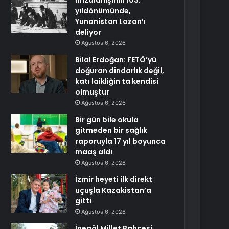
İmzalanışının 103.
yıldönümünde,
Yunanistan Lozan’ı
deliyor
Ağustos 6, 2026
Bilal Erdoğan: FETÖ’yü
doğuran dindarlık değil,
katı laikliğin ta kendisi
olmuştur
Ağustos 6, 2026
Bir gün bile okula
gitmeden bir sağlık
raporuyla 17 yıl boyunca
maaş aldı
Ağustos 6, 2026
İzmir heyeti ilk direkt
uçuşla Kazakistan’a
gitti
Ağustos 6, 2026
İnegöl Millet Bahçesi