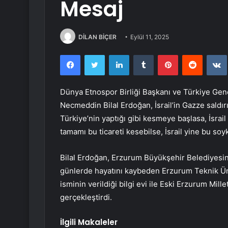
Mesaj
DİLAN BİÇER
Eylül 11, 2025
Facebook
Twitter
LinkedIn
Tumblr
Pinterest
Reddit
Dünya Etnospor Birliği Başkanı ve Türkiye Genç
Necmeddin Bilal Erdoğan, İsrail’in Gazze saldırıl
Türkiye’nin yaptığı gibi kesmeye başlasa, İsra
tamamı bu ticareti kesebilse, İsrail yine bu soy
Bilal Erdoğan, Erzurum Büyükşehir Belediyesinc
günlerde hayatını kaybeden Erzurum Teknik Üni
isminin verildiği bilgi evi ile Eski Erzurum Mille
gerçekleştirdi.
İlgili Makaleler