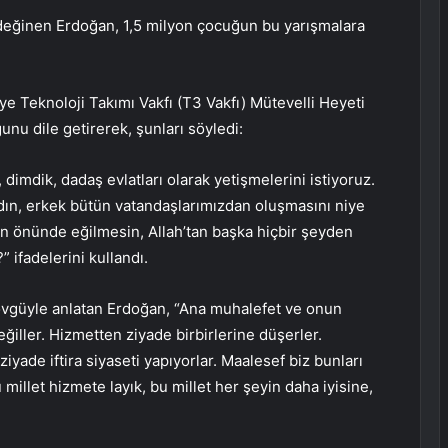
eğinen Erdoğan, 1,5 milyon çocuğun bu yarışmalara
Teknoloji Takımı Vakfı (T3 Vakfı) Mütevelli Heyeti
unu dile getirerek, şunları söyledi:
imdik, dadaş evlatları olarak yetişmelerini istiyoruz.
dın, erkek bütün vatandaşlarımızdan oluşmasını niye
nin önünde eğilmesin, Allah’tan başka hiçbir şeyden
 ifadelerini kullandı.
 övgüyle anlatan Erdoğan, “Ana muhalefet ve onun
ğiller. Hizmetten ziyade birbirlerine düşerler.
yade iftira siyaseti yapıyorlar. Maalesef biz bunları
 millet hizmete layık, bu millet her şeyin daha iyisine,