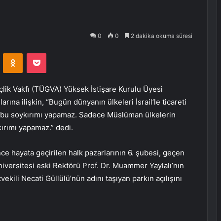
0
0
2 dakika okuma süresi
VKontakte
Odnoklassniki
Pocket
lik Vakfı (TÜGVA) Yüksek İstişare Kurulu Üyesi
arına ilişkin, “Bugün dünyanın ülkeleri İsrail’le ticareti
il bu soykırımı yapamaz. Sadece Müslüman ülkelerin
kırımı yapamaz.” dedi.
e hayata geçirilen halk pazarlarının 6. şubesi, geçen
versitesi eski Rektörü Prof. Dr. Muammer Yaylalı’nın
tvekili Necati Güllülü’nün adını taşıyan parkın açılışını