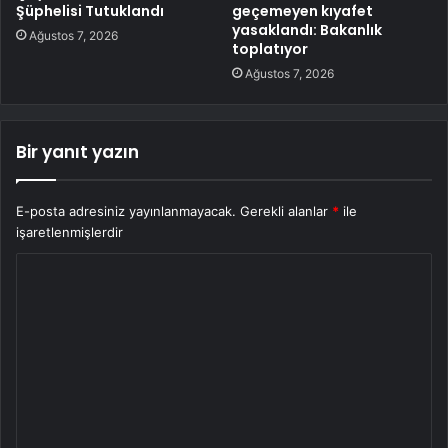
Şüphelisi Tutuklandı
geçemeyen kıyafet
yasaklandı: Bakanlık
Ağustos 7, 2026
toplatıyor
Ağustos 7, 2026
Bir yanıt yazın
E-posta adresiniz yayınlanmayacak.
Gerekli alanlar
*
ile
işaretlenmişlerdir
Y
o
r
u
m
*