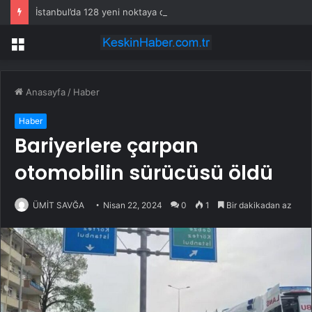
İstanbul’da 128 yeni noktaya daha EDS geliyor
Menü
Anasayfa
/
Haber
Haber
Bariyerlere çarpan
otomobilin sürücüsü öldü
ÜMİT SAVĞA
Nisan 22, 2024
0
1
Bir dakikadan az