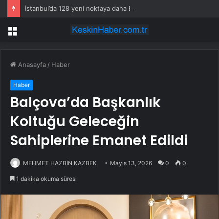
İstanbul’da 128 yeni noktaya daha EDS geliyor
Menü
Anasayfa
/
Haber
Haber
Balçova’da Başkanlık
Koltuğu Geleceğin
Sahiplerine Emanet Edildi
MEHMET HAZBİN KAZBEK
Mayıs 13, 2026
0
0
1 dakika okuma süresi