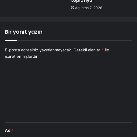
toplatıyor
Ağustos 7, 2026
Bir yanıt yazın
E-posta adresiniz yayınlanmayacak.
Gerekli alanlar
*
ile
işaretlenmişlerdir
Y
o
r
u
m
*
Ad
*