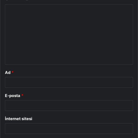
Y
o
r
u
m
*
Ad
*
E-posta
*
İnternet sitesi