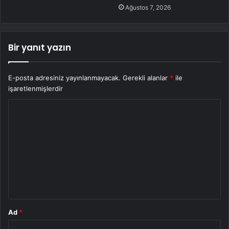
Ağustos 7, 2026
Bir yanıt yazın
E-posta adresiniz yayınlanmayacak.
Gerekli alanlar
*
ile
işaretlenmişlerdir
Y
o
r
u
m
*
Ad
*