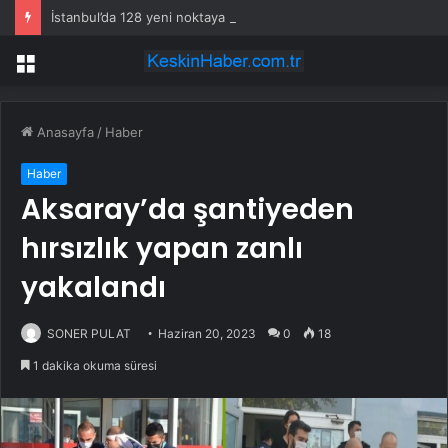
İstanbul’da 128 yeni noktaya daha EDS geliyor
Menü
Anasayfa
/
Haber
Haber
Aksaray’da şantiyeden
hırsızlık yapan zanlı
yakalandı
SONER PULAT
Haziran 20, 2023
0
18
1 dakika okuma süresi