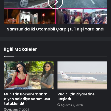
Samsun'da İki Otomobil Çarpıştı, 1 Kişi Yaralandı
İlgili Makaleler
Muhittin Böcek’e ‘baba’
Vucic, Çin Ziyaretine
diyen belediye sorumlusu
Başladı
tutuklandı!
Ağustos 7, 2026
Ağustos 7, 2026