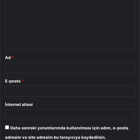
o
r
u
m
*
Ad
*
E-posta
*
İnternet sitesi
Daha sonraki yorumlarımda kullanılması için adım, e-posta
adresim ve site adresim bu tarayıcıya kaydedilsin.