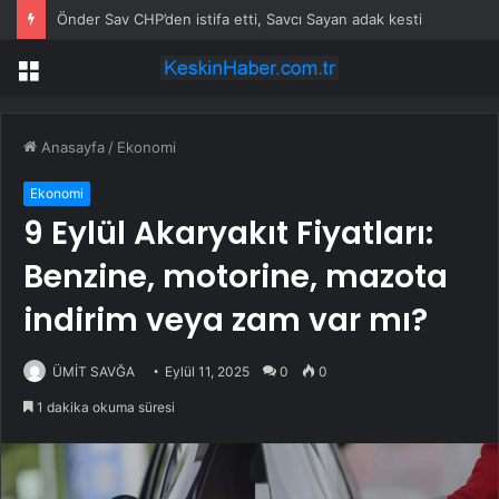
Önder Sav CHP’den istifa etti, Savcı Sayan adak kesti
Menü
Anasayfa
/
Ekonomi
Ekonomi
9 Eylül Akaryakıt Fiyatları:
Benzine, motorine, mazota
indirim veya zam var mı?
ÜMİT SAVĞA
Eylül 11, 2025
0
0
1 dakika okuma süresi