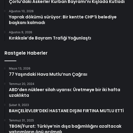
Çorlu’daki Askerler Kurban Bayramı’nı Kışlada Kutladı
Ağustos 10, 2026
Yaprak dökümü sürüyor: Bir kentte CHP’li belediye
başkanı kalmadı
Ağustos 9, 2026
Kırıkkale’de Bayram Trafiği Yoğunlaştı
Rastgele Haberler
Mayıs 13, 2026
77 Yaşındaki Hava Mutlu’nun Çağrısı
Temmuz 20, 2024
ABD’den nükleer silah uyarısı: Üretmeye bir iki hafta
uzaklıkta
Şubat 9, 2023
BAHÇELİEVLER’DEKİ HASTANE DIŞINI FIRTINA MUTLU ETTİ
Temmuz 31, 2025
TBGN/Furat: Türkiye’nin dışa bağımlılığını azaltacak
yatırımların önü açılmalı