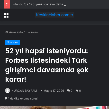
İstanbul’da 128 yeni noktaya daha EDS geliyor
Menü
Anasayfa
/
Ekonomi
Ekonomi
52 yıl hapsi isteniyordu:
Forbes listesindeki Türk
girişimci davasında şok
karar!
NURCAN BAYRAM
Mayıs 17, 2026
0
0
1 dakika okuma süresi