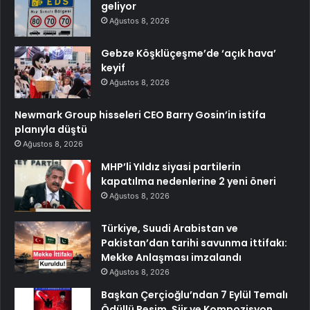
geliyor
Ağustos 8, 2026
Gebze Köşklüçeşme’de ‘açık hava’
keyif
Ağustos 8, 2026
Newmark Group hisseleri CEO Barry Gosin’in istifa
planıyla düştü
Ağustos 8, 2026
MHP’li Yıldız siyasi partilerin
kapatılma nedenlerine 2 yeni öneri
Ağustos 8, 2026
Türkiye, Suudi Arabistan ve
Pakistan’dan tarihi savunma ittifakı:
Mekke Anlaşması imzalandı
Ağustos 8, 2026
Başkan Çerçioğlu’ndan 7 Eylül Temalı
Ödüllü Resim, Şiir ve Kompozisyon