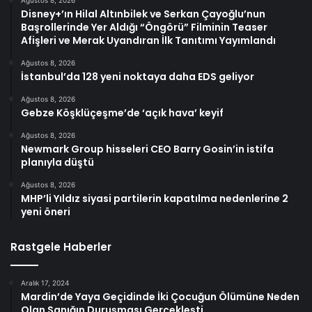
Disney+’ın Hilal Altınbilek ve Serkan Çayoğlu’nun
Başrollerinde Yer Aldığı “Öngörü” Filminin Teaser
Afişleri ve Merak Uyandıran İlk Tanıtımı Yayımlandı
Ağustos 8, 2026
İstanbul’da 128 yeni noktaya daha EDS geliyor
Ağustos 8, 2026
Gebze Köşklüçeşme’de ‘açık hava’ keyif
Ağustos 8, 2026
Newmark Group hisseleri CEO Barry Gosin’in istifa
planıyla düştü
Ağustos 8, 2026
MHP’li Yıldız siyasi partilerin kapatılma nedenlerine 2
yeni öneri
Rastgele Haberler
Aralık 17, 2024
Mardin’de Yaya Geçidinde İki Çocuğun Ölümüne Neden
Olan Sanığın Duruşması Gerçekleşti