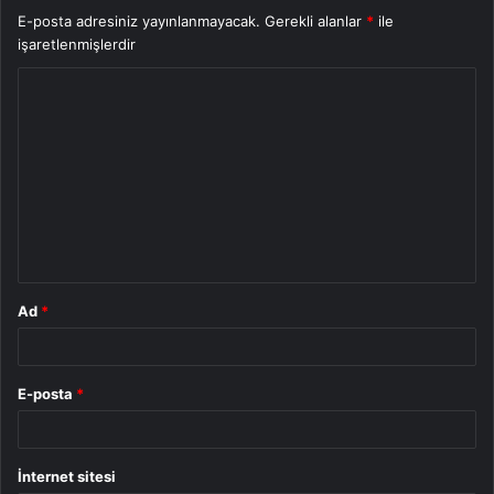
E-posta adresiniz yayınlanmayacak.
Gerekli alanlar
*
ile
işaretlenmişlerdir
Y
o
r
u
m
*
Ad
*
E-posta
*
İnternet sitesi