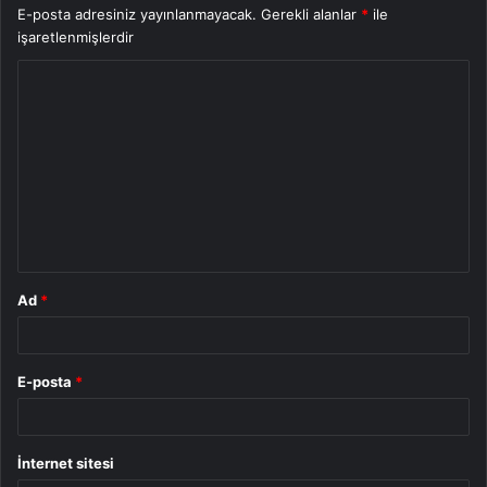
E-posta adresiniz yayınlanmayacak.
Gerekli alanlar
*
ile
işaretlenmişlerdir
Y
o
r
u
m
*
Ad
*
E-posta
*
İnternet sitesi