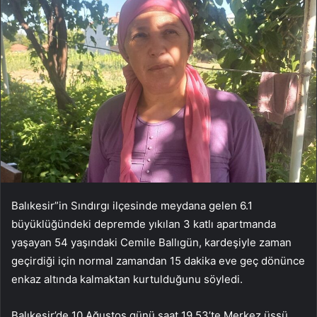
Balıkesir”in Sındırgı ilçesinde meydana gelen 6.1
büyüklüğündeki depremde yıkılan 3 katlı apartmanda
yaşayan 54 yaşındaki Cemile Ballıgün, kardeşiyle zaman
geçirdiği için normal zamandan 15 dakika eve geç dönünce
enkaz altında kalmaktan kurtulduğunu söyledi.
Balıkesir’de 10 Ağustos günü saat 19.53’te Merkez üssü