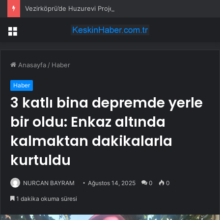
Vezirköprü’de Huzurevi Projesine 192 Milyon TL Destek
Menü
Anasayfa
/
Haber
Haber
3 katlı bina depremde yerle
bir oldu: Enkaz altında
kalmaktan dakikalarla
kurtuldu
NURCAN BAYRAM
Ağustos 14, 2025
0
0
1 dakika okuma süresi