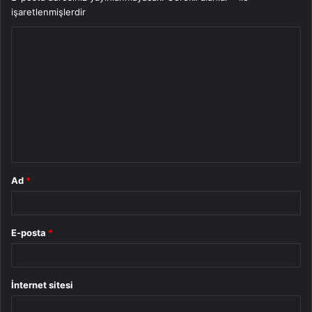
işaretlenmişlerdir
Y
o
r
u
m
*
Ad
*
E-posta
*
İnternet sitesi