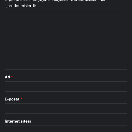
işaretlenmişlerdir
Y
o
r
u
m
*
Ad
*
E-posta
*
İnternet sitesi