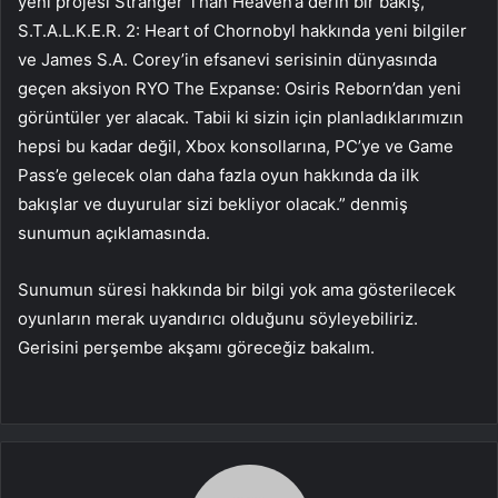
yeni projesi Stranger Than Heaven’a derin bir bakış,
S.T.A.L.K.E.R. 2: Heart of Chornobyl hakkında yeni bilgiler
ve James S.A. Corey’in efsanevi serisinin dünyasında
geçen aksiyon RYO The Expanse: Osiris Reborn’dan yeni
görüntüler yer alacak. Tabii ki sizin için planladıklarımızın
hepsi bu kadar değil, Xbox konsollarına, PC’ye ve Game
Pass’e gelecek olan daha fazla oyun hakkında da ilk
bakışlar ve duyurular sizi bekliyor olacak.” denmiş
sunumun açıklamasında.
Sunumun süresi hakkında bir bilgi yok ama gösterilecek
oyunların merak uyandırıcı olduğunu söyleyebiliriz.
Gerisini perşembe akşamı göreceğiz bakalım.