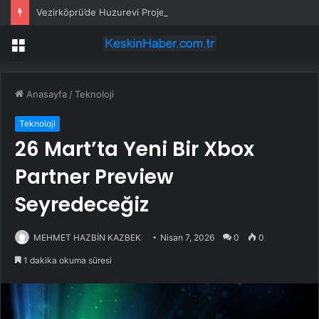
Vezirköprü’de Huzurevi Projesine 192 Milyon TL Destek
Menü
Anasayfa
/
Teknoloji
Teknoloji
26 Mart’ta Yeni Bir Xbox
Partner Preview
Seyredeceğiz
MEHMET HAZBİN KAZBEK
Nisan 7, 2026
0
0
1 dakika okuma süresi