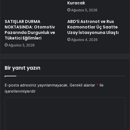
Kuracak
Ağustos 5, 2026
SATIŞLAR DURMA
ABD’li Astronot ve Rus
NOKTASINDA: Otomotiv
Kozmonotlar Üç Saatte
Pazarında Durgunluk ve
Uzay İstasyonuna Ulaştı
Tüketici Eğilimleri
Ağustos 4, 2026
Ağustos 5, 2026
Bir yanıt yazın
E-posta adresiniz yayınlanmayacak.
Gerekli alanlar
*
ile
işaretlenmişlerdir
Y
o
r
u