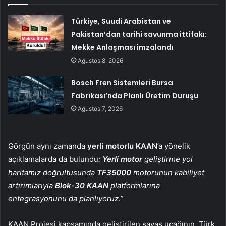
Türkiye, Suudi Arabistan ve
Pakistan’dan tarihi savunma ittifakı:
Mekke Anlaşması imzalandı
Ağustos 8, 2026
Bosch Fren Sistemleri Bursa
Fabrikası’nda Planlı Üretim Duruşu
Ağustos 7, 2026
Görgün aynı zamanda
yerli motorlu KAAN
’a yönelik
açıklamalarda da bulundu
:
Yerli motor
geliştirme yol
haritamız doğrultusunda
TF35000
motorunun kabiliyet
artırımlarıyla
Blok-30 KAAN
platformlarına
entegrasyonunu da planlıyoruz.”
KAAN Projesi kapsamında geliştirilen savaş uçağının, Türk