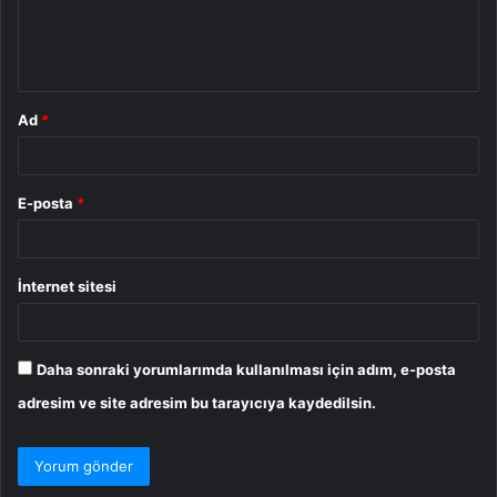
m
*
Ad
*
E-posta
*
İnternet sitesi
Daha sonraki yorumlarımda kullanılması için adım, e-posta
adresim ve site adresim bu tarayıcıya kaydedilsin.