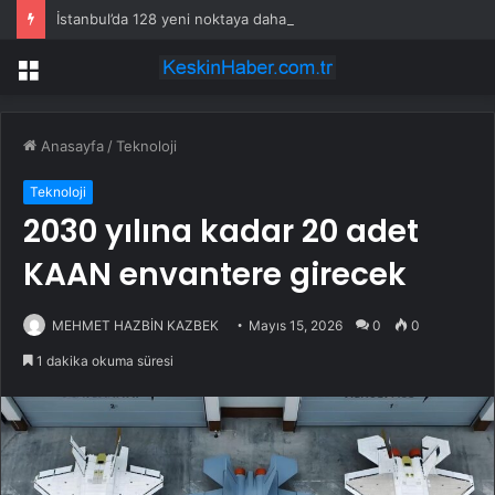
İstanbul’da 128 yeni noktaya daha EDS geliyor
Menü
Anasayfa
/
Teknoloji
Teknoloji
2030 yılına kadar 20 adet
KAAN envantere girecek
MEHMET HAZBİN KAZBEK
Mayıs 15, 2026
0
0
1 dakika okuma süresi